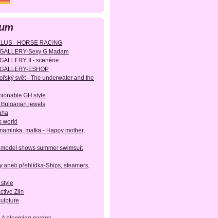
bum
KLUS - HORSE RACING
EGALLERY-Sexy G Madam
ALLERY II - scenérie
GEGALLERY-ESHOP
ský svět - The underwater and the
hionable GH style
 Bulgarian jewels
aha
s world
aminka, matka - Happy mother,
-model shows summer swimsuit
ty aneb přehlídka-Ships, steamers,
 style
active Zlin
culpture