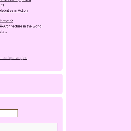
-A blooming garden
its
lebrities in Action
forever?
ě-Architecture in the world
la...
rom unique angles