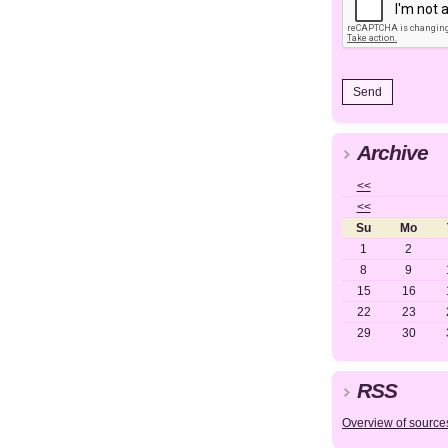
Archive
<<
<<
Su
Mo
1
2
8
9
15
16
22
23
29
30
RSS
Overview of source