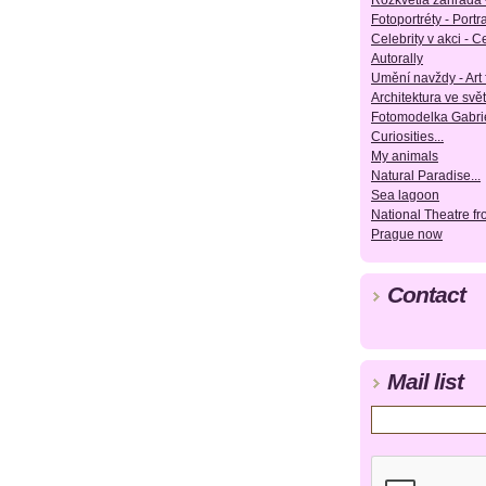
Rozkvetlá zahrada 
Fotoportréty - Portra
Celebrity v akci - Ce
Autorally
Umění navždy - Art 
Architektura ve svět
Fotomodelka Gabrie
Curiosities...
My animals
Natural Paradise...
Sea lagoon
National Theatre f
Prague now
Contact
Mail list