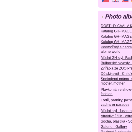
Photo al
DOSTIHY CVAL A 
Katalog GH-IMAG
Katalog GH-IMAGEG
Katalog GH-IMA
Podmořský a nadmoř
alpine world
Módní GH styl -Fas
Bulharské skvosty -
Zvířátka ze ZOO Pr
Dětský svět - Child'
Spokojená máma, m
mother, mother
Plavkománie show
fashion
Lodě, parníky, jach
yachts or parades
Módní styl - fashion
Atraktivní Zlín - Attr
Socha, plastika - S
Galerie - Gallery