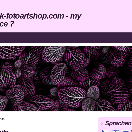
k-fotoartshop.com - my
ce ?
aits
Sprachen