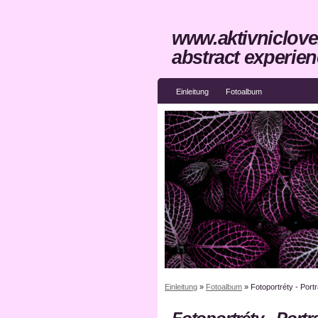
www.aktivniclove
abstract experien
Einleitung
Fotoalbum
Einleitung
»
Fotoalbum
»
Fotoportréty - Portr