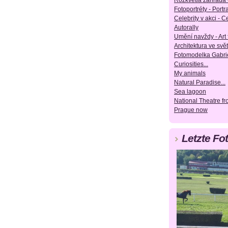
Rozkvetlá zahrada 
Fotoportréty - Portra
Celebrity v akci - Ce
Autorally
Umění navždy - Art 
Architektura ve svět
Fotomodelka Gabrie
Curiosities...
My animals
Natural Paradise...
Sea lagoon
National Theatre f
Prague now
Letzte Fo