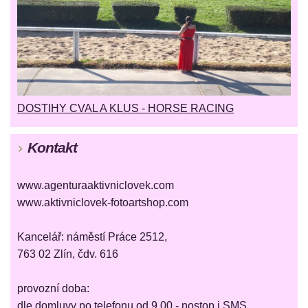
DOSTIHY CVAL A KLUS - HORSE RACING
Kontakt
www.agenturaaktivniclovek.com
www.aktivniclovek-fotoartshop.com
Kancelář: náměstí Práce 2512,
763 02 Zlín, čdv. 616
provozní doba:
dle domluvy po telefonu od 9.00 - nostop i SMS