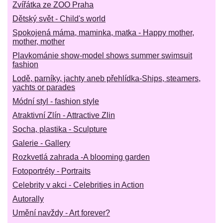
Zvířátka ze ZOO Praha
Dětský svět - Child's world
Spokojená máma, maminka, matka - Happy mother,
mother, mother
Plavkománie show-model shows summer swimsuit
fashion
Lodě, parníky, jachty aneb přehlídka-Ships, steamers,
yachts or parades
Módní styl - fashion style
Atraktivní Zlín - Attractive Zlin
Socha, plastika - Sculpture
Galerie - Gallery
Rozkvetlá zahrada -A blooming garden
Fotoportréty - Portraits
Celebrity v akci - Celebrities in Action
Autorally
Umění navždy - Art forever?