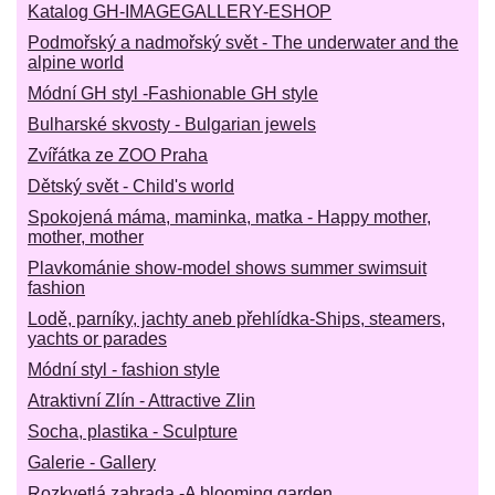
Katalog GH-IMAGEGALLERY-ESHOP
Podmořský a nadmořský svět - The underwater and the
alpine world
Módní GH styl -Fashionable GH style
Bulharské skvosty - Bulgarian jewels
Zvířátka ze ZOO Praha
Dětský svět - Child's world
Spokojená máma, maminka, matka - Happy mother,
mother, mother
Plavkománie show-model shows summer swimsuit
fashion
Lodě, parníky, jachty aneb přehlídka-Ships, steamers,
yachts or parades
Módní styl - fashion style
Atraktivní Zlín - Attractive Zlin
Socha, plastika - Sculpture
Galerie - Gallery
Rozkvetlá zahrada -A blooming garden