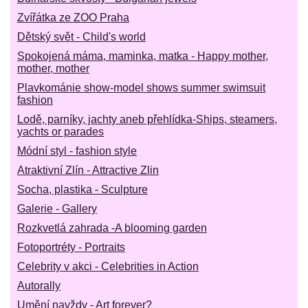
Zvířátka ze ZOO Praha
Dětský svět - Child's world
Spokojená máma, maminka, matka - Happy mother,
mother, mother
Plavkománie show-model shows summer swimsuit
fashion
Lodě, parníky, jachty aneb přehlídka-Ships, steamers,
yachts or parades
Módní styl - fashion style
Atraktivní Zlín - Attractive Zlin
Socha, plastika - Sculpture
Galerie - Gallery
Rozkvetlá zahrada -A blooming garden
Fotoportréty - Portraits
Celebrity v akci - Celebrities in Action
Autorally
Umění navždy - Art forever?