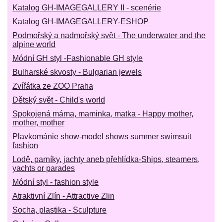
Katalog GH-IMAGEGALLERY II - scenérie
Katalog GH-IMAGEGALLERY-ESHOP
Podmořský a nadmořský svět - The underwater and the
alpine world
Módní GH styl -Fashionable GH style
Bulharské skvosty - Bulgarian jewels
Zvířátka ze ZOO Praha
Dětský svět - Child's world
Spokojená máma, maminka, matka - Happy mother,
mother, mother
Plavkománie show-model shows summer swimsuit
fashion
Lodě, parníky, jachty aneb přehlídka-Ships, steamers,
yachts or parades
Módní styl - fashion style
Atraktivní Zlín - Attractive Zlin
Socha, plastika - Sculpture