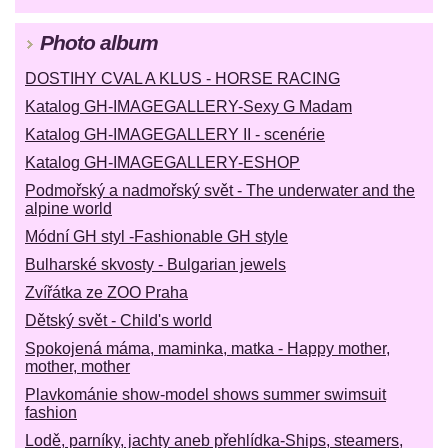
Photo album
DOSTIHY CVAL A KLUS - HORSE RACING
Katalog GH-IMAGEGALLERY-Sexy G Madam
Katalog GH-IMAGEGALLERY II - scenérie
Katalog GH-IMAGEGALLERY-ESHOP
Podmořský a nadmořský svět - The underwater and the
alpine world
Módní GH styl -Fashionable GH style
Bulharské skvosty - Bulgarian jewels
Zvířátka ze ZOO Praha
Dětský svět - Child's world
Spokojená máma, maminka, matka - Happy mother,
mother, mother
Plavkománie show-model shows summer swimsuit
fashion
Lodě, parníky, jachty aneb přehlídka-Ships, steamers,