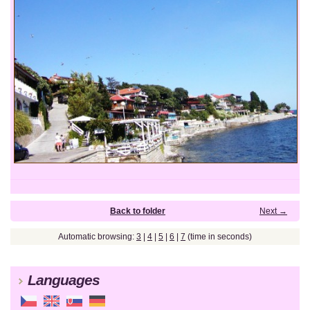
Back to folder
Next →
Automatic browsing:
3
|
4
|
5
|
6
|
7
(time in seconds)
Languages