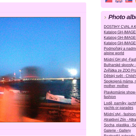
Photo al
DOSTIHY CVAL A 
Katalog GH-IMAG
Katalog GH-IMAGEG
Katalog GH-IMA
Podmořský a nadmoř
alpine world
Módní GH styl -Fas
Bulharské skvosty -
Zvířátka ze ZOO Pr
Dětský svět - Child'
Spokojená máma, m
mother, mother
Plavkománie show
fashion
Lodě, parníky, jach
yachts or parades
Módní styl - fashion
Atraktivní Zlín - Attr
Socha, plastika - S
Galerie - Gallery