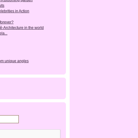
-A blooming garden
its
lebrities in Action
forever?
ě-Architecture in the world
la...
rom unique angles