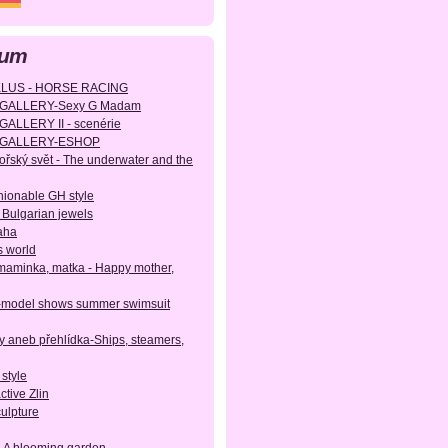
bum
KLUS - HORSE RACING
EGALLERY-Sexy G Madam
ALLERY II - scenérie
GEGALLERY-ESHOP
ský svět - The underwater and the
hionable GH style
 Bulgarian jewels
aha
s world
aminka, matka - Happy mother,
-model shows summer swimsuit
ty aneb přehlídka-Ships, steamers,
 style
active Zlin
culpture