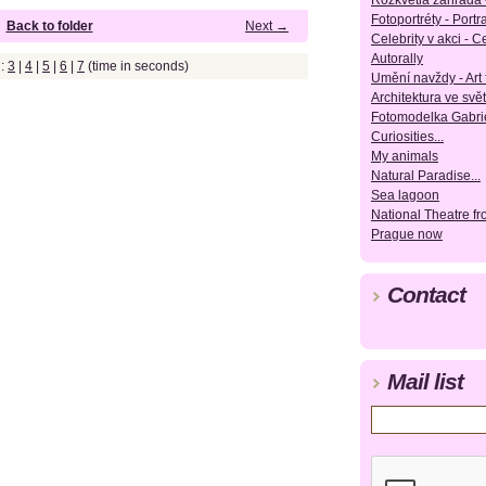
Rozkvetlá zahrada 
Fotoportréty - Portra
Back to folder
Next →
Celebrity v akci - Ce
Autorally
g:
3
|
4
|
5
|
6
|
7
(time in seconds)
Umění navždy - Art 
Architektura ve svět
Fotomodelka Gabrie
Curiosities...
My animals
Natural Paradise...
Sea lagoon
National Theatre f
Prague now
Contact
Mail list