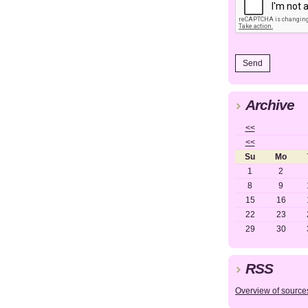
Archive
<<
<<
Su
Mo
1
2
8
9
15
16
22
23
29
30
RSS
Overview of source