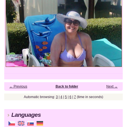
← Previous
Back to folder
Next →
Automatic browsing:
3
|
4
|
5
|
6
|
7
(time in seconds)
Languages