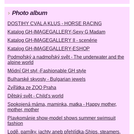
Photo album
DOSTIHY CVAL A KLUS - HORSE RACING
Katalog GH-IMAGEGALLERY-Sexy G Madam
Katalog GH-IMAGEGALLERY II - scenérie
Katalog GH-IMAGEGALLERY-ESHOP
Podmořský a nadmořský svět - The underwater and the
alpine world
Módní GH styl -Fashionable GH style
Bulharské skvosty - Bulgarian jewels
Zvířátka ze ZOO Praha
Dětský svět - Child's world
Spokojená máma, maminka, matka - Happy mother,
mother, mother
Plavkománie show-model shows summer swimsuit
fashion
Lodě, parníky, jachty aneb přehlídka-Ships, steamers,