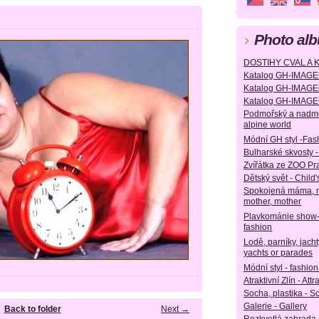
Photo al
DOSTIHY CVAL A 
Katalog GH-IMAG
Katalog GH-IMAGEG
Katalog GH-IMA
Podmořský a nadmoř
alpine world
Módní GH styl -Fas
Bulharské skvosty -
Zvířátka ze ZOO Pr
Dětský svět - Child'
Spokojená máma, m
mother, mother
Plavkománie show
fashion
Lodě, parníky, jach
yachts or parades
Módní styl - fashion
Atraktivní Zlín - Attr
Socha, plastika - S
Galerie - Gallery
Back to folder
Next →