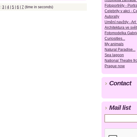
Rozkvetlá zahrada 
Fotoportréty - Portra
g:
3
|
4
|
5
|
6
|
7
(time in seconds)
Celebrity v akci - Ce
Autorally
Umění navždy - Art 
Architektura ve svět
Fotomodelka Gabrie
Curiosities...
My animals
Natural Paradise...
Sea lagoon
National Theatre f
Prague now
Contact
Mail list