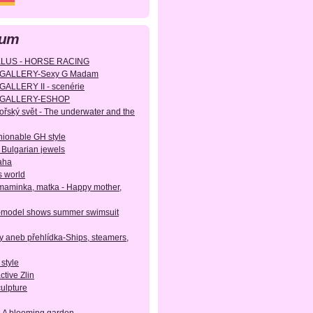
bum
KLUS - HORSE RACING
EGALLERY-Sexy G Madam
ALLERY II - scenérie
GEGALLERY-ESHOP
ský svět - The underwater and the
hionable GH style
 Bulgarian jewels
aha
s world
aminka, matka - Happy mother,
-model shows summer swimsuit
ty aneb přehlídka-Ships, steamers,
 style
active Zlin
culpture