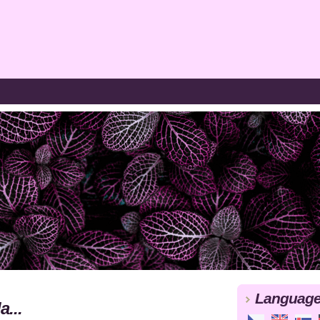
Languag
...