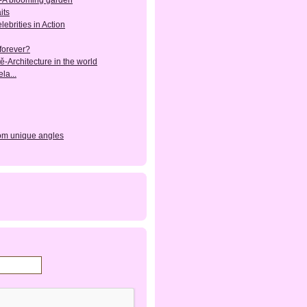
-A blooming garden
its
lebrities in Action
forever?
ě-Architecture in the world
la...
rom unique angles