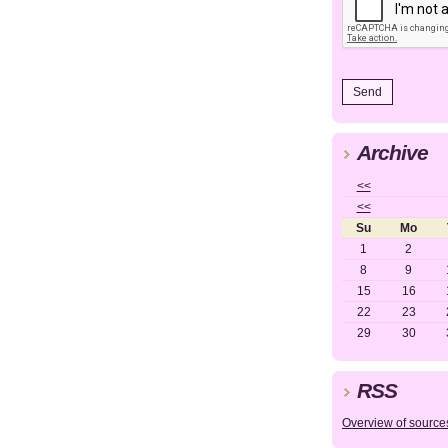
Archive
<<
<<
Su
Mo
1
2
8
9
15
16
22
23
29
30
RSS
Overview of source