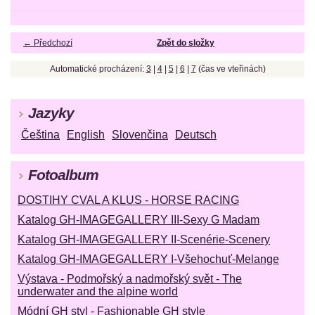
← Předchozí
Zpět do složky
Automatické procházení:
3
|
4
|
5
|
6
|
7
(čas ve vteřinách)
Jazyky
Čeština
English
Slovenčina
Deutsch
Fotoalbum
DOSTIHY CVAL A KLUS - HORSE RACING
Katalog GH-IMAGEGALLERY III-Sexy G Madam
Katalog GH-IMAGEGALLERY II-Scenérie-Scenery
Katalog GH-IMAGEGALLERY I-Všehochuť-Melange
Výstava - Podmořský a nadmořský svět - The
underwater and the alpine world
Módní GH styl - Fashionable GH style