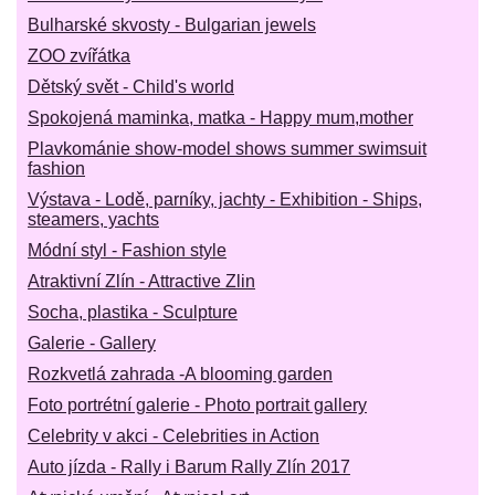
Bulharské skvosty - Bulgarian jewels
ZOO zvířátka
Dětský svět - Child's world
Spokojená maminka, matka - Happy mum,mother
Plavkománie show-model shows summer swimsuit
fashion
Výstava - Lodě, parníky, jachty - Exhibition - Ships,
steamers, yachts
Módní styl - Fashion style
Atraktivní Zlín - Attractive Zlin
Socha, plastika - Sculpture
Galerie - Gallery
Rozkvetlá zahrada -A blooming garden
Foto portrétní galerie - Photo portrait gallery
Celebrity v akci - Celebrities in Action
Auto jízda - Rally i Barum Rally Zlín 2017