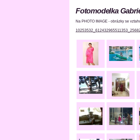
Fotomodelka Gabriel
Na PHOTO IMAGE - obrázky se vztahuj
10253532_612432965511353_2568