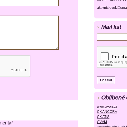
aktivniclovek@emai
Mail list
Oblíbené
www.avon.cz
CK ANCORA
CK ATIS
CVVM
mentář