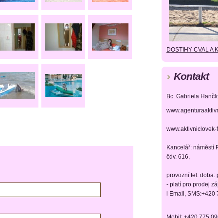
DOSTIHY CVAL A 
Kontakt
Bc. Gabriela Hančl
www.agenturaaktiv
www.aktivniclovek-
Kancelář: náměstí P
čdv. 616,
provozní tel. doba:
- platí pro prodej z
i Email, SMS:+420
Mobil: +420 775 0