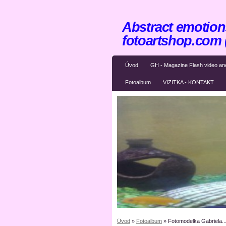
Abstract emotions
fotoartshop.com
Úvod
GH - Magazine Flash video an
Fotoalbum
VIZITKA - KONTAKT
Úvod
»
Fotoalbum
»
Fotomodelka Gabriela..