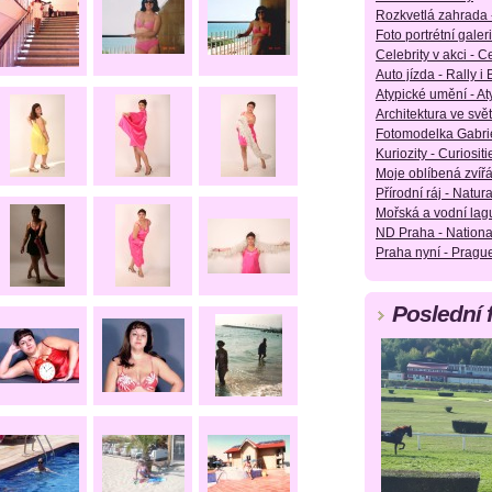
Rozkvetlá zahrada 
Foto portrétní galeri
Celebrity v akci - Ce
Auto jízda - Rally i
Atypické umění - Aty
Architektura ve svět
Fotomodelka Gabrie
Kuriozity - Curiositie
Moje oblíbená zvířá
Přírodní ráj - Natura
Mořská a vodní lag
ND Praha - Nationa
Praha nyní - Pragu
Poslední 