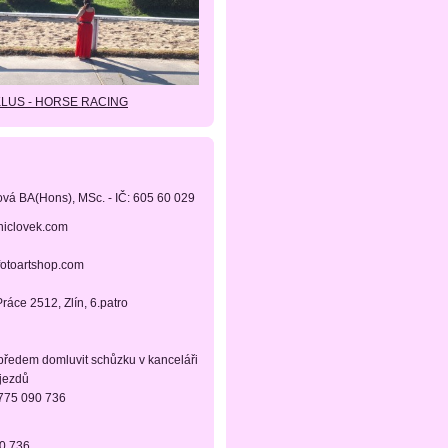
KLUS - HORSE RACING
ová BA(Hons), MSc. - IČ: 605 60 029
niclovek.com
fotoartshop.com
ráce 2512, Zlín, 6.patro
 předem domluvit schůzku v kanceláři
ájezdů
 775 090 736
90 736