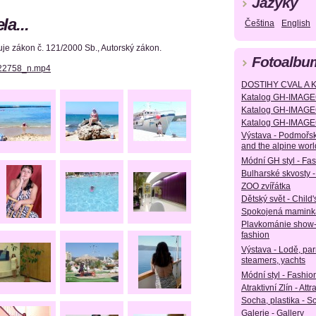
Jazyky
a...
Čeština
English
e zákon č. 121/2000 Sb., Autorský zákon.
Fotoalbu
22758_n.mp4
DOSTIHY CVAL A 
Katalog GH-IMAGE
Katalog GH-IMAGE
Katalog GH-IMAGE
Výstava - Podmořsk
and the alpine worl
Módní GH styl - Fa
Bulharské skvosty -
ZOO zvířátka
Dětský svět - Child'
Spokojená maminka
Plavkománie show
fashion
Výstava - Lodě, parn
steamers, yachts
Módní styl - Fashion
Atraktivní Zlín - Attr
Socha, plastika - S
Galerie - Gallery