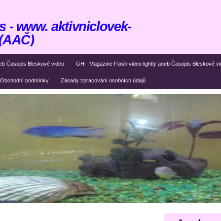
 - www. aktivniclovek-
 (AAČ)
eb Časopis Bleskové video
GH - Magazine Flash video lightly aneb Časopis Bleskové v
Obchodní podmínky
Zásady zpracování osobních údajů
.