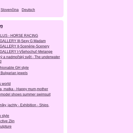
Slovenčina
Deutsch
m
KLUS - HORSE RACING
GALLERY III-Sexy G Madam
GALLERY II-Scenérie-Scenery
GALLERY I-Všehochuť-Melange
ý a nadmořský svět - The underwater
d
shionable GH style
 Bulgarian jewels
s world
, matka - Happy mum,mother
-model shows summer swimsuit
íky, jachty - Exhibition - Ships,
 style
active Zlin
culpture