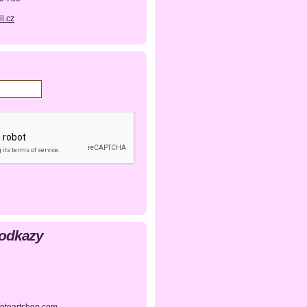
l.cz
 odkazy