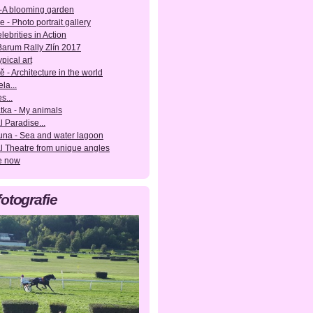
-A blooming garden
e - Photo portrait gallery
lebrities in Action
 Barum Rally Zlín 2017
pical art
ě - Architecture in the world
la...
s...
tka - My animals
l Paradise...
una - Sea and water lagoon
l Theatre from unique angles
e now
fotografie