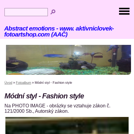
Abstract emotions - www. aktivniclovek-
fotoartshop.com (AAČ)
Úvod
»
Fotoalbum
»
Módní styl - Fashion style
Módní styl - Fashion style
Na PHOTO IMAGE - obrázky se vztahuje zákon č.
121/2000 Sb., Autorský zákon.