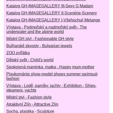
Katalog GH-IMAGEGALLERY III-Sexy G Madam
Katalog GH-IMAGEGALLERY II-Scenérie-Scenery
Katalog GH-IMAGEGALLERY I-Všehochuť-Melange
Výstava - Podmořský a nadmořský svět - The
underwater and the alpine world
Módní GH styl - Fashionable GH style
Bulharské skvosty - Bulgarian jewels
ZOO zvířátka
Dětský svět - Child's world
Spokojená maminka, matka - Happy mum,mother
Plavkománie show-model shows summer swimsuit
fashion
Výstava - Lodě, parníky, jachty - Exhibition - Ships,
steamers, yachts
Módní styl - Fashion style
Atraktivní Zlín - Attractive Zlin
Socha, plastika - Sculpture