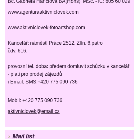
Bc. Gabriela Hančlová BA(Hons), MSc. - IČ: 605 60 029
www.agenturaaktivniclovek.com
www.aktivniclovek-fotoartshop.com
Kancelář: náměstí Práce 2512, Zlín, 6.patro
čdv. 616,
provozní tel. doba: předem domluvit schůzku v kanceláři
- platí pro prodej zájezdů
i Email, SMS:+420 775 090 736
Mobil: +420 775 090 736
aktivniclovek@email.cz
Mail list