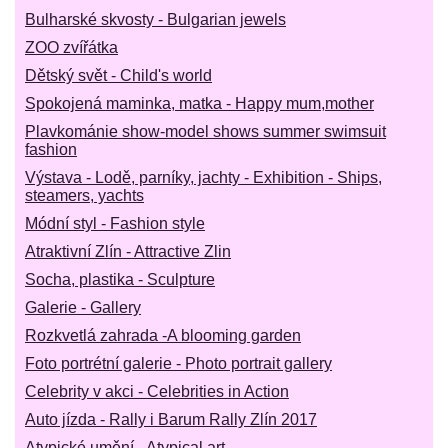
Bulharské skvosty - Bulgarian jewels
ZOO zvířátka
Dětský svět - Child's world
Spokojená maminka, matka - Happy mum,mother
Plavkománie show-model shows summer swimsuit
fashion
Výstava - Lodě, parníky, jachty - Exhibition - Ships,
steamers, yachts
Módní styl - Fashion style
Atraktivní Zlín - Attractive Zlin
Socha, plastika - Sculpture
Galerie - Gallery
Rozkvetlá zahrada -A blooming garden
Foto portrétní galerie - Photo portrait gallery
Celebrity v akci - Celebrities in Action
Auto jízda - Rally i Barum Rally Zlín 2017
Atypické umění - Atypical art