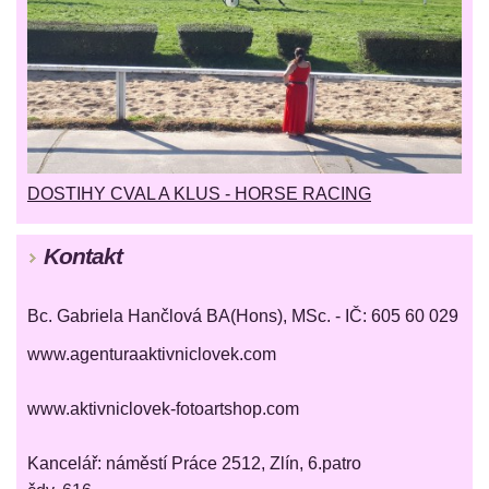
DOSTIHY CVAL A KLUS - HORSE RACING
Kontakt
Bc. Gabriela Hančlová BA(Hons), MSc. - IČ: 605 60 029
www.agenturaaktivniclovek.com
www.aktivniclovek-fotoartshop.com
Kancelář: náměstí Práce 2512, Zlín, 6.patro