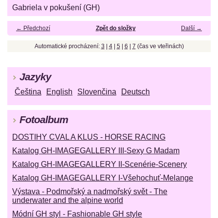
Gabriela v pokušení (GH)
← Předchozí
Zpět do složky
Další →
Automatické procházení:
3
|
4
|
5
|
6
|
7
(čas ve vteřinách)
Jazyky
Čeština
English
Slovenčina
Deutsch
Fotoalbum
DOSTIHY CVAL A KLUS - HORSE RACING
Katalog GH-IMAGEGALLERY III-Sexy G Madam
Katalog GH-IMAGEGALLERY II-Scenérie-Scenery
Katalog GH-IMAGEGALLERY I-Všehochuť-Melange
Výstava - Podmořský a nadmořský svět - The
underwater and the alpine world
Módní GH styl - Fashionable GH style