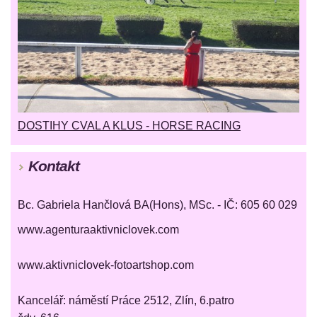
DOSTIHY CVAL A KLUS - HORSE RACING
Kontakt
Bc. Gabriela Hančlová BA(Hons), MSc. - IČ: 605 60 029
www.agenturaaktivniclovek.com
www.aktivniclovek-fotoartshop.com
Kancelář: náměstí Práce 2512, Zlín, 6.patro