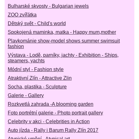
Bulharské skvosty - Bulgarian jewels
ZOO zvířátka
Dětský svět - Child's world
Spokojená maminka, matka - Happy mum,mother
Plavkománie show-model shows summer swimsuit
fashion
Výstava - Lodě, parníky, jachty - Exhibition - Ships,
steamers, yachts
Módní styl - Fashion style
Atraktivní Zlín - Attractive Zlin
Socha, plastika - Sculpture
Galerie - Gallery
Rozkvetlá zahrada -A blooming garden
Foto portrétní galerie - Photo portrait gallery
Celebrity v akci - Celebrities in Action
Auto jízda - Rally i Barum Rally Zlín 2017
Atypické umění - Atypical art