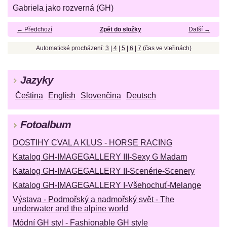
Gabriela jako rozverná (GH)
← Předchozí
Zpět do složky
Další →
Automatické procházení:
3
|
4
|
5
|
6
|
7
(čas ve vteřinách)
Jazyky
Čeština
English
Slovenčina
Deutsch
Fotoalbum
DOSTIHY CVAL A KLUS - HORSE RACING
Katalog GH-IMAGEGALLERY III-Sexy G Madam
Katalog GH-IMAGEGALLERY II-Scenérie-Scenery
Katalog GH-IMAGEGALLERY I-Všehochuť-Melange
Výstava - Podmořský a nadmořský svět - The
underwater and the alpine world
Módní GH styl - Fashionable GH style