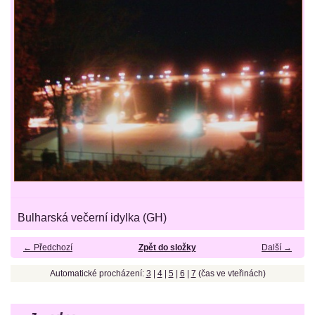
Bulharská večerní idylka (GH)
← Předchozí
Zpět do složky
Další →
Automatické procházení:
3
|
4
|
5
|
6
|
7
(čas ve vteřinách)