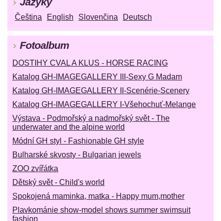
Jazyky
Čeština
English
Slovenčina
Deutsch
Fotoalbum
DOSTIHY CVAL A KLUS - HORSE RACING
Katalog GH-IMAGEGALLERY III-Sexy G Madam
Katalog GH-IMAGEGALLERY II-Scenérie-Scenery
Katalog GH-IMAGEGALLERY I-Všehochuť-Melange
Výstava - Podmořský a nadmořský svět - The
underwater and the alpine world
Módní GH styl - Fashionable GH style
Bulharské skvosty - Bulgarian jewels
ZOO zvířátka
Dětský svět - Child's world
Spokojená maminka, matka - Happy mum,mother
Plavkománie show-model shows summer swimsuit
fashion