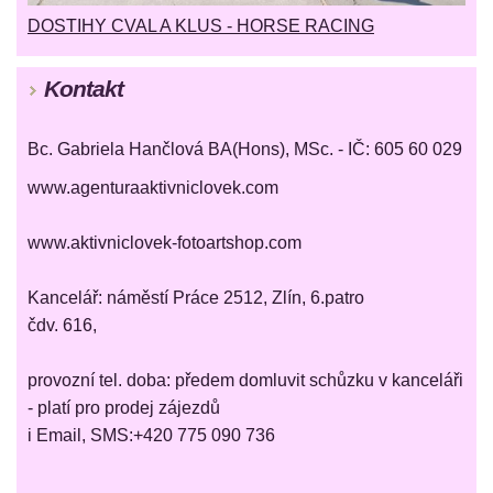
DOSTIHY CVAL A KLUS - HORSE RACING
Kontakt
Bc. Gabriela Hančlová BA(Hons), MSc. - IČ: 605 60 029
www.agenturaaktivniclovek.com
www.aktivniclovek-fotoartshop.com
Kancelář: náměstí Práce 2512, Zlín, 6.patro
čdv. 616,
provozní tel. doba: předem domluvit schůzku v kanceláři
- platí pro prodej zájezdů
i Email, SMS:+420 775 090 736