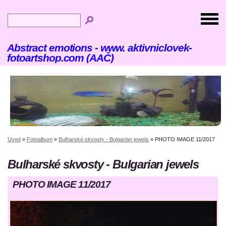
Abstract emotions - www. aktivniclovek-
fotoartshop.com (AAČ)
Úvod
»
Fotoalbum
»
Bulharské skvosty - Bulgarian jewels
»
PHOTO IMAGE 11/2017
Bulharské skvosty - Bulgarian jewels
PHOTO IMAGE 11/2017