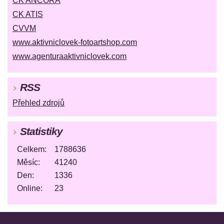
CK ANCORA
CK ATIS
CVVM
www.aktivniclovek-fotoartshop.com
www.agenturaaktivniclovek.com
RSS
Přehled zdrojů
Statistiky
Celkem:
1788636
Měsíc:
41240
Den:
1336
Online:
23