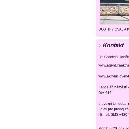
DOSTIHY CVAL A 
Kontakt
Bc. Gabriela Hančl
www.agenturaaktiv
www.aktivniclovek-
Kancelář: náměstí P
čdv. 616,
provozní tel. doba:
- platí pro prodej z
i Email, SMS:+420
Mobil: +420 775 0