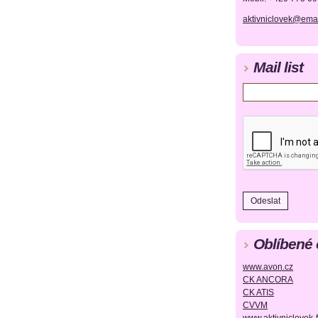
aktivniclovek@emai
Mail list
Oblíbené
www.avon.cz
CK ANCORA
CK ATIS
CVVM