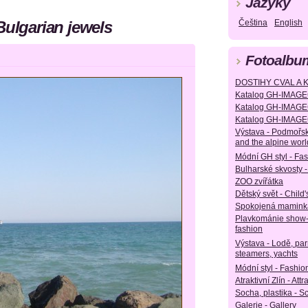
Jazyky
Bulgarian jewels
Čeština
English
Fotoalbu
DOSTIHY CVAL A 
Katalog GH-IMAGE
Katalog GH-IMAGE
Katalog GH-IMAGE
Výstava - Podmořsk
and the alpine worl
Módní GH styl - Fa
Bulharské skvosty -
ZOO zvířátka
Dětský svět - Child'
Spokojená maminka
Plavkománie show
fashion
Výstava - Lodě, parn
steamers, yachts
Módní styl - Fashion
Atraktivní Zlín - Attr
Socha, plastika - S
Galerie - Gallery