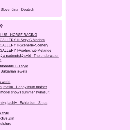
Slovenčina
Deutsch
m
KLUS - HORSE RACING
GALLERY III-Sexy G Madam
GALLERY II-Scenérie-Scenery
GALLERY I-Všehochuť-Melange
ý a nadmořský svět - The underwater
d
shionable GH style
 Bulgarian jewels
s world
, matka - Happy mum,mother
-model shows summer swimsuit
íky, jachty - Exhibition - Ships,
 style
active Zlin
culpture