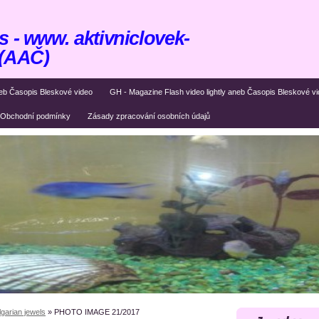
 - www. aktivniclovek-
 (AAČ)
eb Časopis Bleskové video
GH - Magazine Flash video lightly aneb Časopis Bleskové v
Obchodní podmínky
Zásady zpracování osobních údajů
garian jewels
»
PHOTO IMAGE 21/2017