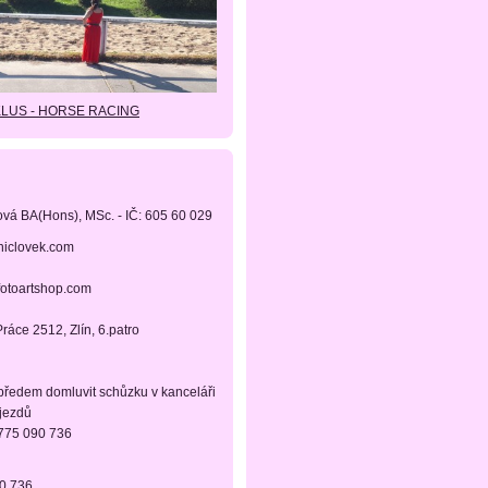
KLUS - HORSE RACING
ová BA(Hons), MSc. - IČ: 605 60 029
niclovek.com
fotoartshop.com
ráce 2512, Zlín, 6.patro
 předem domluvit schůzku v kanceláři
ájezdů
 775 090 736
90 736