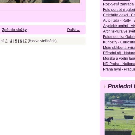
Rozkvetlá zahrada 
Foto portrétní galeri
Celebrity v akci - Ce
Auto jízda - Rally i
Atypické umění - Aty
Zpět do složky
Další →
Architektura ve svět
Fotomodelka Gabrie
ní:
3
|
4
|
5
|
6
|
7
(čas ve vteřinách)
Kuriozity - Curiositie
Moje oblíbená zvířá
Přírodní ráj - Natura
Mořská a vodní lag
ND Praha - Nationa
Praha nyní - Pragu
Poslední 