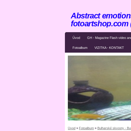
Abstract emotions
fotoartshop.com
Úvod
GH - Magazine Flash video an
Fotoalbum
VIZITKA - KONTAKT
Úvod
»
Fotoalbum
»
Bulharské skvosty - Bul