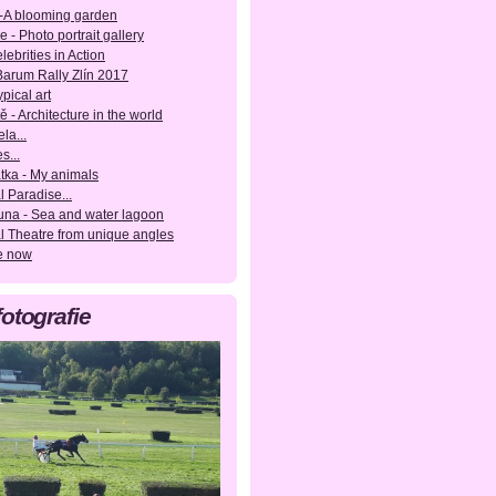
-A blooming garden
e - Photo portrait gallery
lebrities in Action
 Barum Rally Zlín 2017
pical art
ě - Architecture in the world
la...
s...
tka - My animals
l Paradise...
una - Sea and water lagoon
l Theatre from unique angles
e now
fotografie