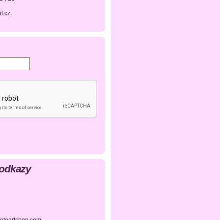
l.cz
 odkazy