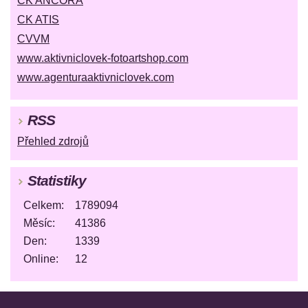
CK ANCORA
CK ATIS
CVVM
www.aktivniclovek-fotoartshop.com
www.agenturaaktivniclovek.com
RSS
Přehled zdrojů
Statistiky
Celkem:
1789094
Měsíc:
41386
Den:
1339
Online:
12