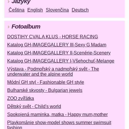
Jazyky
Čeština
English
Slovenčina
Deutsch
Fotoalbum
DOSTIHY CVAL A KLUS - HORSE RACING
Katalog GH-IMAGEGALLERY III-Sexy G Madam
Katalog GH-IMAGEGALLERY II-Scenérie-Scenery
Katalog GH-IMAGEGALLERY I-Všehochuť-Melange
Výstava - Podmořský a nadmořský svět - The
underwater and the alpine world
Módní GH styl - Fashionable GH style
Bulharské skvosty - Bulgarian jewels
ZOO zvířátka
Dětský svět - Child's world
Spokojená maminka, matka - Happy mum,mother
Plavkománie show-model shows summer swimsuit
fashion