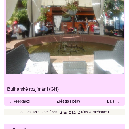
Bulharské rozjímání (GH)
← Předchozí
Zpět do složky
Další →
Automatické procházení:
3
|
4
|
5
|
6
|
7
(čas ve vteřinách)