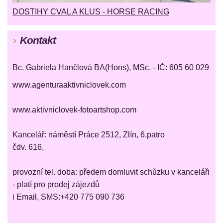
DOSTIHY CVAL A KLUS - HORSE RACING
Kontakt
Bc. Gabriela Hančlová BA(Hons), MSc. - IČ: 605 60 029
www.agenturaaktivniclovek.com
www.aktivniclovek-fotoartshop.com
Kancelář: náměstí Práce 2512, Zlín, 6.patro
čdv. 616,
provozní tel. doba: předem domluvit schůzku v kanceláři
- platí pro prodej zájezdů
i Email, SMS:+420 775 090 736