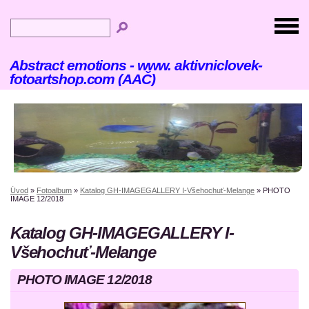
Abstract emotions - www. aktivniclovek-
fotoartshop.com (AAČ)
Úvod
»
Fotoalbum
»
Katalog GH-IMAGEGALLERY I-Všehochuť-Melange
»
PHOTO
IMAGE 12/2018
Katalog GH-IMAGEGALLERY I-
Všehochuť-Melange
PHOTO IMAGE 12/2018