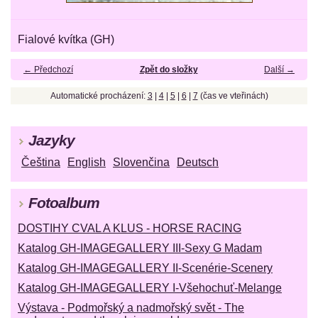
Fialové kvítka (GH)
← Předchozí
Zpět do složky
Další →
Automatické procházení:
3
|
4
|
5
|
6
|
7
(čas ve vteřinách)
Jazyky
Čeština
English
Slovenčina
Deutsch
Fotoalbum
DOSTIHY CVAL A KLUS - HORSE RACING
Katalog GH-IMAGEGALLERY III-Sexy G Madam
Katalog GH-IMAGEGALLERY II-Scenérie-Scenery
Katalog GH-IMAGEGALLERY I-Všehochuť-Melange
Výstava - Podmořský a nadmořský svět - The