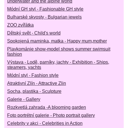
underwater and the alpine world
Módní GH styl - Fashionable GH style
Bulharské skvosty - Bulgarian jewels
ZOO zvířátka
Dětský svět - Child's world
Spokojená maminka, matka - Happy mum,mother
Plavkománie show-model shows summer swimsuit
fashion
Výstava - Lodě, parníky, jachty - Exhibition - Ships,
steamers, yachts
Módní styl - Fashion style
Atraktivní Zlín - Attractive Zlin
Socha, plastika - Sculpture
Galerie - Gallery
Rozkvetlá zahrada -A blooming garden
Foto portrétní galerie - Photo portrait gallery
Celebrity v akci - Celebrities in Action