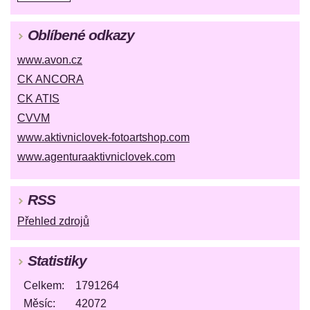
Oblíbené odkazy
www.avon.cz
CK ANCORA
CK ATIS
CVVM
www.aktivniclovek-fotoartshop.com
www.agenturaaktivniclovek.com
RSS
Přehled zdrojů
Statistiky
Celkem:
1791264
Měsíc:
42072