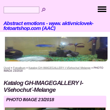
Abstract emotions - www. aktivniclovek-
fotoartshop.com (AAČ)
Úvod
»
Fotoalbum
»
Katalog GH-IMAGEGALLERY I-Všehochuť-Melange
»
PHOTO
IMAGE 23/2018
Katalog GH-IMAGEGALLERY I-
Všehochuť-Melange
PHOTO IMAGE 23/2018