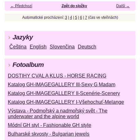
← Předchozí
Zpět do složky
Další →
Automatické procházení:
3
|
4
|
5
|
6
|
7
(čas ve vteřinách)
Jazyky
Čeština
English
Slovenčina
Deutsch
Fotoalbum
DOSTIHY CVAL A KLUS - HORSE RACING
Katalog GH-IMAGEGALLERY III-Sexy G Madam
Katalog GH-IMAGEGALLERY II-Scenérie-Scenery
Katalog GH-IMAGEGALLERY I-Všehochuť-Melange
Výstava - Podmořský a nadmořský svět - The
underwater and the alpine world
Módní GH styl - Fashionable GH style
Bulharské skvosty - Bulgarian jewels