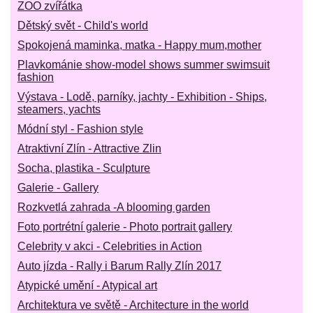
ZOO zvířátka
Dětský svět - Child's world
Spokojená maminka, matka - Happy mum,mother
Plavkománie show-model shows summer swimsuit
fashion
Výstava - Lodě, parníky, jachty - Exhibition - Ships,
steamers, yachts
Módní styl - Fashion style
Atraktivní Zlín - Attractive Zlin
Socha, plastika - Sculpture
Galerie - Gallery
Rozkvetlá zahrada -A blooming garden
Foto portrétní galerie - Photo portrait gallery
Celebrity v akci - Celebrities in Action
Auto jízda - Rally i Barum Rally Zlín 2017
Atypické umění - Atypical art
Architektura ve světě - Architecture in the world