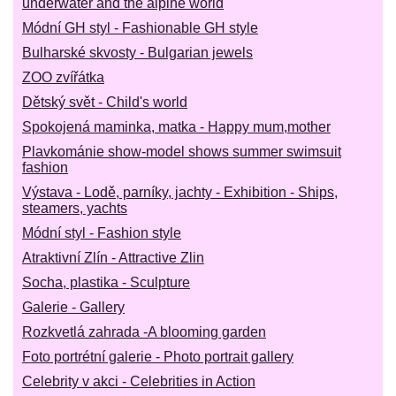
underwater and the alpine world
Módní GH styl - Fashionable GH style
Bulharské skvosty - Bulgarian jewels
ZOO zvířátka
Dětský svět - Child's world
Spokojená maminka, matka - Happy mum,mother
Plavkománie show-model shows summer swimsuit
fashion
Výstava - Lodě, parníky, jachty - Exhibition - Ships,
steamers, yachts
Módní styl - Fashion style
Atraktivní Zlín - Attractive Zlin
Socha, plastika - Sculpture
Galerie - Gallery
Rozkvetlá zahrada -A blooming garden
Foto portrétní galerie - Photo portrait gallery
Celebrity v akci - Celebrities in Action