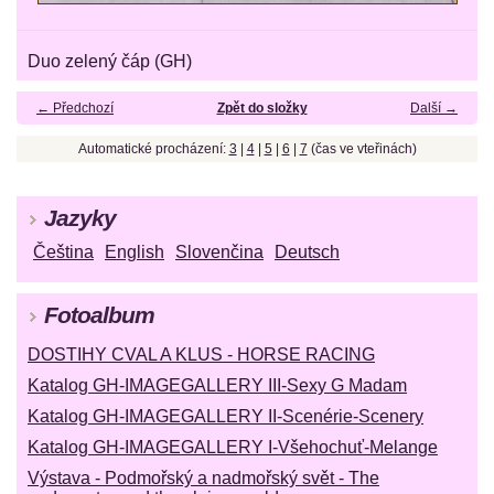
Duo zelený čáp (GH)
← Předchozí
Zpět do složky
Další →
Automatické procházení:
3
|
4
|
5
|
6
|
7
(čas ve vteřinách)
Jazyky
Čeština
English
Slovenčina
Deutsch
Fotoalbum
DOSTIHY CVAL A KLUS - HORSE RACING
Katalog GH-IMAGEGALLERY III-Sexy G Madam
Katalog GH-IMAGEGALLERY II-Scenérie-Scenery
Katalog GH-IMAGEGALLERY I-Všehochuť-Melange
Výstava - Podmořský a nadmořský svět - The