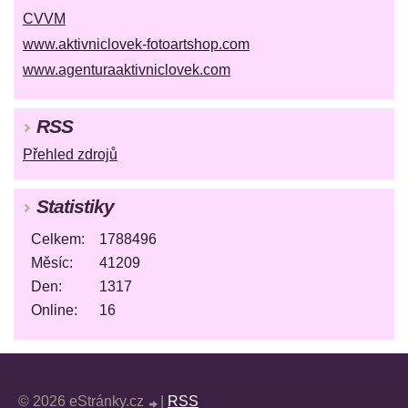
CVVM
www.aktivniclovek-fotoartshop.com
www.agenturaaktivniclovek.com
RSS
Přehled zdrojů
Statistiky
Celkem:
1788496
Měsíc:
41209
Den:
1317
Online:
16
© 2026 eStránky.cz
|
RSS