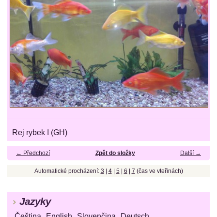
Rej rybek I (GH)
← Předchozí
Zpět do složky
Další →
Automatické procházení:
3
|
4
|
5
|
6
|
7
(čas ve vteřinách)
Jazyky
Čeština
English
Slovenčina
Deutsch