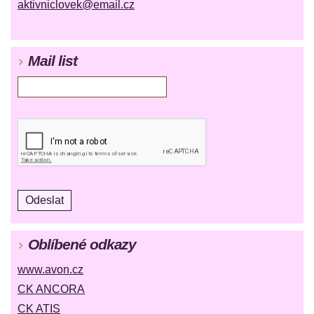
aktivniclovek@email.cz
Mail list
Oblíbené odkazy
www.avon.cz
CK ANCORA
CK ATIS