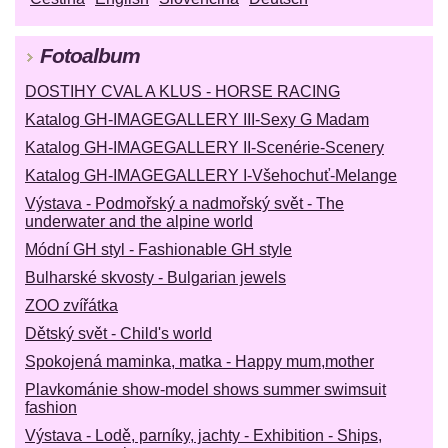
Fotoalbum
DOSTIHY CVAL A KLUS - HORSE RACING
Katalog GH-IMAGEGALLERY III-Sexy G Madam
Katalog GH-IMAGEGALLERY II-Scenérie-Scenery
Katalog GH-IMAGEGALLERY I-Všehochuť-Melange
Výstava - Podmořský a nadmořský svět - The
underwater and the alpine world
Módní GH styl - Fashionable GH style
Bulharské skvosty - Bulgarian jewels
ZOO zvířátka
Dětský svět - Child's world
Spokojená maminka, matka - Happy mum,mother
Plavkománie show-model shows summer swimsuit
fashion
Výstava - Lodě, parníky, jachty - Exhibition - Ships,