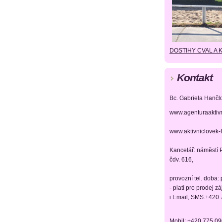
DOSTIHY CVAL A 
Kontakt
Bc. Gabriela Hančl
www.agenturaaktiv
www.aktivniclovek-
Kancelář: náměstí P
čdv. 616,
provozní tel. doba:
- platí pro prodej z
i Email, SMS:+420
Mobil: +420 775 0