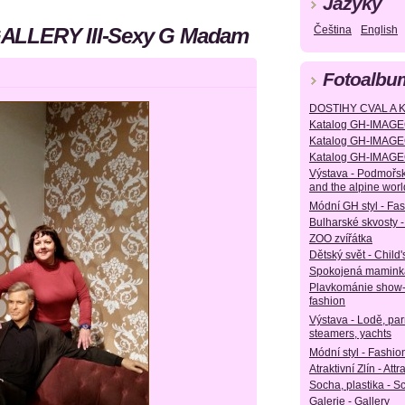
Jazyky
ALLERY III-Sexy G Madam
Čeština
English
Fotoalbu
DOSTIHY CVAL A 
Katalog GH-IMAGE
Katalog GH-IMAGE
Katalog GH-IMAGE
Výstava - Podmořsk
and the alpine worl
Módní GH styl - Fa
Bulharské skvosty -
ZOO zvířátka
Dětský svět - Child'
Spokojená maminka
Plavkománie show
fashion
Výstava - Lodě, parn
steamers, yachts
Módní styl - Fashion
Atraktivní Zlín - Attr
Socha, plastika - S
Galerie - Gallery