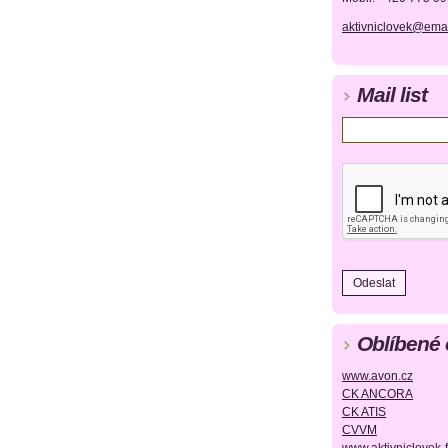
aktivniclovek@emai
Mail list
Oblíbené
www.avon.cz
CK ANCORA
CK ATIS
CVVM