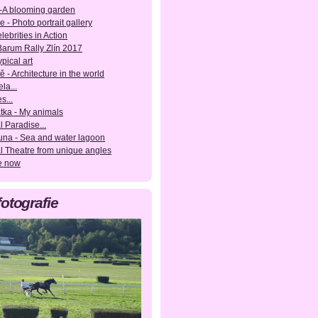
-A blooming garden
e - Photo portrait gallery
lebrities in Action
 Barum Rally Zlín 2017
pical art
ě - Architecture in the world
la...
s...
tka - My animals
l Paradise...
una - Sea and water lagoon
l Theatre from unique angles
e now
fotografie