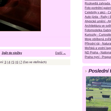
Rozkvetlá zahrada 
Foto portrétní galeri
Celebrity v akci - Ce
Auto jízda - Rally i
Atypické umění - Aty
Architektura ve svět
Fotomodelka Gabrie
Kuriozity - Curiositie
Moje oblíbená zvířá
Přírodní ráj - Natura
Mořská a vodní lag
ND Praha - Nationa
Zpět do složky
Další →
Praha nyní - Pragu
ní:
3
|
4
|
5
|
6
|
7
(čas ve vteřinách)
Poslední 