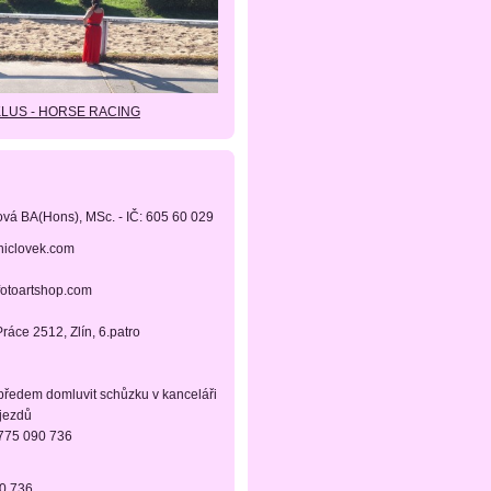
KLUS - HORSE RACING
ová BA(Hons), MSc. - IČ: 605 60 029
niclovek.com
fotoartshop.com
ráce 2512, Zlín, 6.patro
 předem domluvit schůzku v kanceláři
ájezdů
 775 090 736
90 736