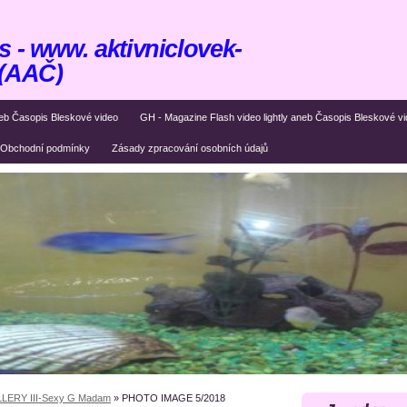
 - www. aktivniclovek-
 (AAČ)
eb Časopis Bleskové video
GH - Magazine Flash video lightly aneb Časopis Bleskové v
Obchodní podmínky
Zásady zpracování osobních údajů
LERY III-Sexy G Madam
»
PHOTO IMAGE 5/2018