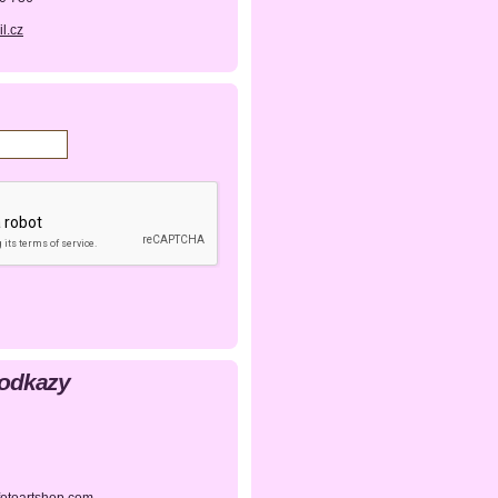
l.cz
 odkazy