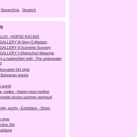
Slovenčina
Deutsch
m
KLUS - HORSE RACING
GALLERY III-Sexy G Madam
GALLERY II-Scenérie-Scenery
GALLERY I-Všehochuť-Melange
ý a nadmořský svět - The underwater
d
shionable GH style
 Bulgarian jewels
s world
, matka - Happy mum,mother
-model shows summer swimsuit
íky, jachty - Exhibition - Ships,
 style
active Zlin
culpture