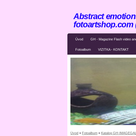
Abstract emotions
fotoartshop.com
Úvod
GH - Magazine Flash video an
Fotoalbum
VIZITKA - KONTAKT
Úvod
»
Fotoalbum
»
Katalog GH-IMAGEGAL