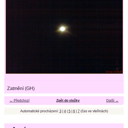
Zatmění (GH)
← Předchozí
Zpět do složky
Další →
Automatické procházení:
3
|
4
|
5
|
6
|
7
(čas ve vteřinách)