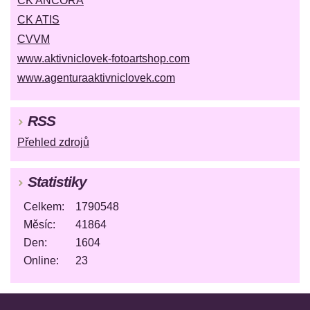
CK ANCORA
CK ATIS
CVVM
www.aktivniclovek-fotoartshop.com
www.agenturaaktivniclovek.com
RSS
Přehled zdrojů
Statistiky
Celkem:
1790548
Měsíc:
41864
Den:
1604
Online:
23