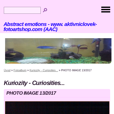
Abstract emotions - www. aktivniclovek-
fotoartshop.com (AAČ)
Úvod
»
Fotoalbum
»
Kuriozity - Curiosities...
»
PHOTO IMAGE 13/2017
Kuriozity - Curiosities...
PHOTO IMAGE 13/2017