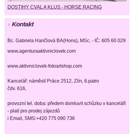
DOSTIHY CVAL A KLUS - HORSE RACING
Kontakt
Bc. Gabriela Hančlová BA(Hons), MSc. - IČ: 605 60 029
www.agenturaaktivniclovek.com
www.aktivniclovek-fotoartshop.com
Kancelář: náměstí Práce 2512, Zlín, 6.patro
čdv. 616,
provozní tel. doba: předem domluvit schůzku v kanceláři
- platí pro prodej zájezdů
i Email, SMS:+420 775 090 736