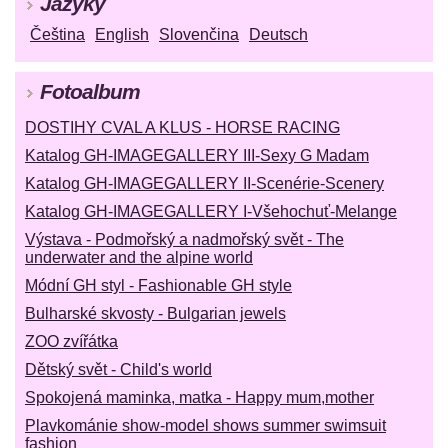
Jazyky
Čeština
English
Slovenčina
Deutsch
Fotoalbum
DOSTIHY CVAL A KLUS - HORSE RACING
Katalog GH-IMAGEGALLERY III-Sexy G Madam
Katalog GH-IMAGEGALLERY II-Scenérie-Scenery
Katalog GH-IMAGEGALLERY I-Všehochuť-Melange
Výstava - Podmořský a nadmořský svět - The
underwater and the alpine world
Módní GH styl - Fashionable GH style
Bulharské skvosty - Bulgarian jewels
ZOO zvířátka
Dětský svět - Child's world
Spokojená maminka, matka - Happy mum,mother
Plavkománie show-model shows summer swimsuit
fashion