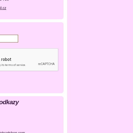
l.cz
 odkazy