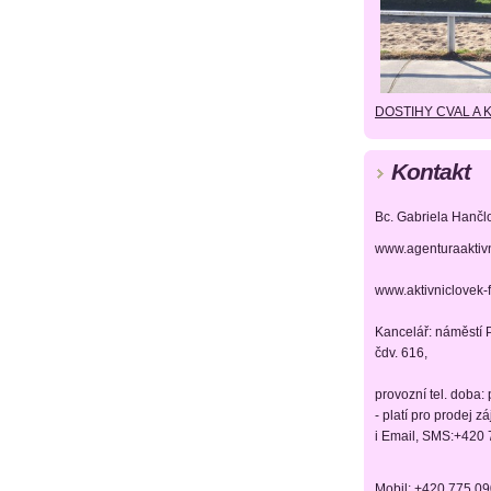
DOSTIHY CVAL A 
Kontakt
Bc. Gabriela Hančl
www.agenturaaktiv
www.aktivniclovek-
Kancelář: náměstí P
čdv. 616,
provozní tel. doba:
- platí pro prodej z
i Email, SMS:+420
Mobil: +420 775 0