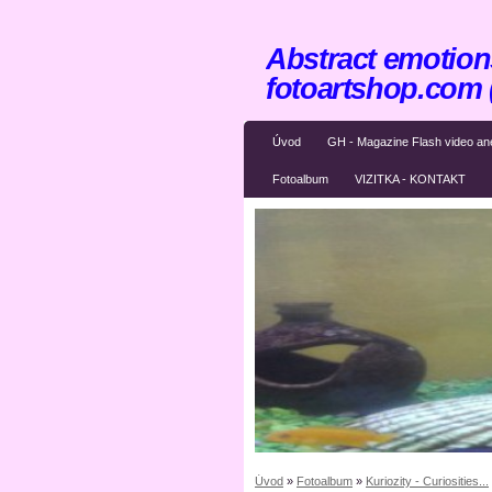
Abstract emotions
fotoartshop.com
Úvod
GH - Magazine Flash video an
Fotoalbum
VIZITKA - KONTAKT
Úvod
»
Fotoalbum
»
Kuriozity - Curiosities...