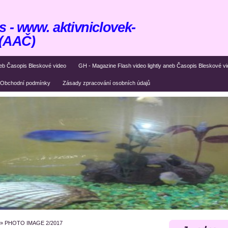
 - www. aktivniclovek-
 (AAČ)
eb Časopis Bleskové video
GH - Magazine Flash video lightly aneb Časopis Bleskové v
Obchodní podmínky
Zásady zpracování osobních údajů
»
PHOTO IMAGE 2/2017