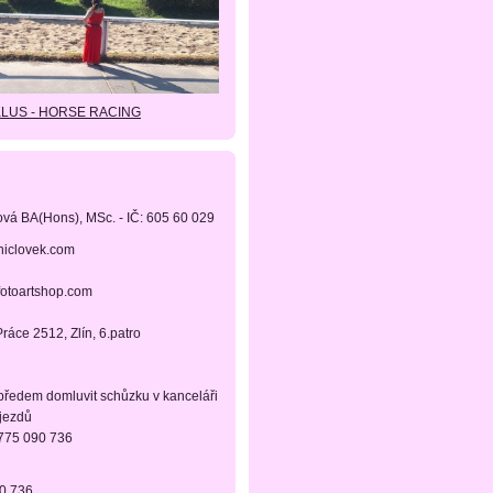
KLUS - HORSE RACING
ová BA(Hons), MSc. - IČ: 605 60 029
niclovek.com
fotoartshop.com
ráce 2512, Zlín, 6.patro
 předem domluvit schůzku v kanceláři
ájezdů
 775 090 736
90 736