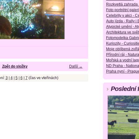
Rozkvetlá zahrada 
Foto portrétní galeri
Celebrity v akci - Ce
Auto jízda - Rally i
Atypické umění - Aty
Architektura ve svět
Fotomodelka Gabrie
Kuriozity - Curiositie
Moje oblíbená zvířá
Přírodní ráj - Natura
Mořská a vodní lag
ND Praha - Nationa
Zpět do složky
Další →
Praha nyní - Pragu
ní:
3
|
4
|
5
|
6
|
7
(čas ve vteřinách)
Poslední 