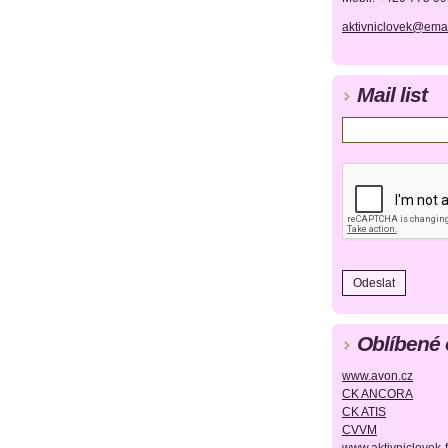
aktivniclovek@emai
Mail list
Oblíbené
www.avon.cz
CK ANCORA
CK ATIS
CVVM