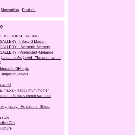
Slovenčina
Deutsch
m
KLUS - HORSE RACING
GALLERY III-Sexy G Madam
GALLERY II-Scenérie-Scenery
GALLERY I-Všehochuť-Melange
ý a nadmořský svět - The underwater
d
shionable GH style
 Bulgarian jewels
s world
, matka - Happy mum,mother
-model shows summer swimsuit
íky, jachty - Exhibition - Ships,
 style
active Zlin
culpture