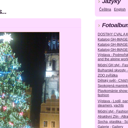
Jazyky
...
Čeština
English
Fotoalbu
DOSTIHY CVAL A 
Katalog GH-IMAGE
Katalog GH-IMAGE
Katalog GH-IMAGE
Výstava - Podmořsk
and the alpine worl
Módní GH styl - Fa
Bulharské skvosty -
ZOO zvířátka
Dětský svět - Child'
Spokojená maminka
Plavkománie show
fashion
Výstava - Lodě, parn
steamers, yachts
Módní styl - Fashion
Atraktivní Zlín - Attr
Socha, plastika - S
Galerie - Gallery