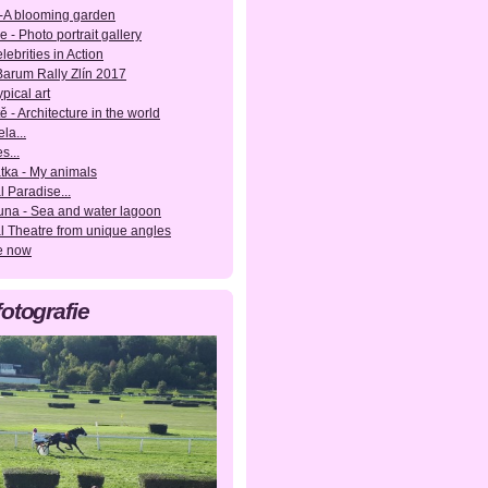
-A blooming garden
e - Photo portrait gallery
lebrities in Action
 Barum Rally Zlín 2017
pical art
ě - Architecture in the world
la...
s...
tka - My animals
l Paradise...
una - Sea and water lagoon
l Theatre from unique angles
e now
fotografie