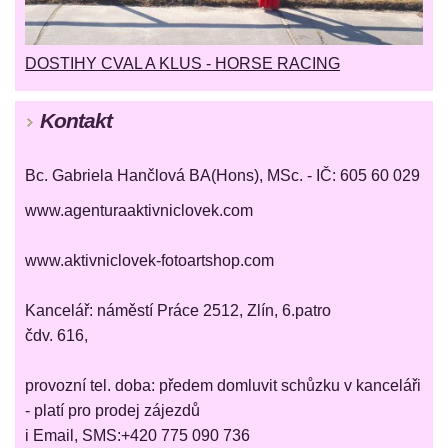
DOSTIHY CVAL A KLUS - HORSE RACING
Kontakt
Bc. Gabriela Hančlová BA(Hons), MSc. - IČ: 605 60 029
www.agenturaaktivniclovek.com
www.aktivniclovek-fotoartshop.com
Kancelář: náměstí Práce 2512, Zlín, 6.patro
čdv. 616,
provozní tel. doba: předem domluvit schůzku v kanceláři
- platí pro prodej zájezdů
i Email, SMS:+420 775 090 736