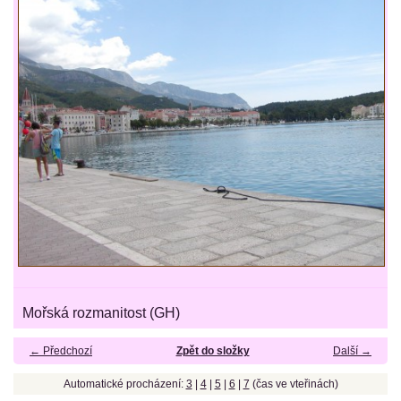
Mořská rozmanitost (GH)
← Předchozí
Zpět do složky
Další →
Automatické procházení:
3
|
4
|
5
|
6
|
7
(čas ve vteřinách)