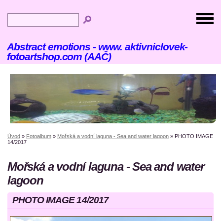
Abstract emotions - www. aktivniclovek-
fotoartshop.com (AAČ)
Úvod
»
Fotoalbum
»
Mořská a vodní laguna - Sea and water lagoon
»
PHOTO IMAGE
14/2017
Mořská a vodní laguna - Sea and water
lagoon
PHOTO IMAGE 14/2017