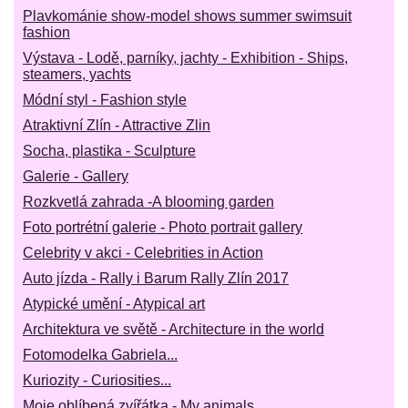
Plavkománie show-model shows summer swimsuit
fashion
Výstava - Lodě, parníky, jachty - Exhibition - Ships,
steamers, yachts
Módní styl - Fashion style
Atraktivní Zlín - Attractive Zlin
Socha, plastika - Sculpture
Galerie - Gallery
Rozkvetlá zahrada -A blooming garden
Foto portrétní galerie - Photo portrait gallery
Celebrity v akci - Celebrities in Action
Auto jízda - Rally i Barum Rally Zlín 2017
Atypické umění - Atypical art
Architektura ve světě - Architecture in the world
Fotomodelka Gabriela...
Kuriozity - Curiosities...
Moje oblíbená zvířátka - My animals