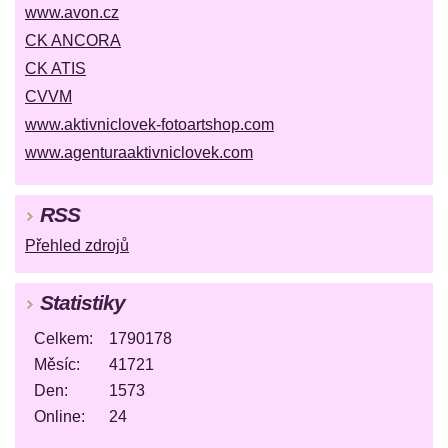
www.avon.cz
CK ANCORA
CK ATIS
CVVM
www.aktivniclovek-fotoartshop.com
www.agenturaaktivniclovek.com
RSS
Přehled zdrojů
Statistiky
Celkem:
1790178
Měsíc:
41721
Den:
1573
Online:
24