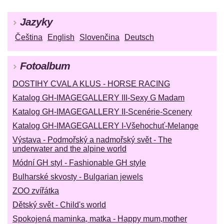
Jazyky
Čeština
English
Slovenčina
Deutsch
Fotoalbum
DOSTIHY CVAL A KLUS - HORSE RACING
Katalog GH-IMAGEGALLERY III-Sexy G Madam
Katalog GH-IMAGEGALLERY II-Scenérie-Scenery
Katalog GH-IMAGEGALLERY I-Všehochuť-Melange
Výstava - Podmořský a nadmořský svět - The
underwater and the alpine world
Módní GH styl - Fashionable GH style
Bulharské skvosty - Bulgarian jewels
ZOO zvířátka
Dětský svět - Child's world
Spokojená maminka, matka - Happy mum,mother