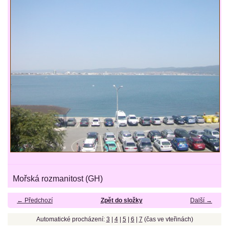
Mořská rozmanitost (GH)
← Předchozí
Zpět do složky
Další →
Automatické procházení:
3
|
4
|
5
|
6
|
7
(čas ve vteřinách)