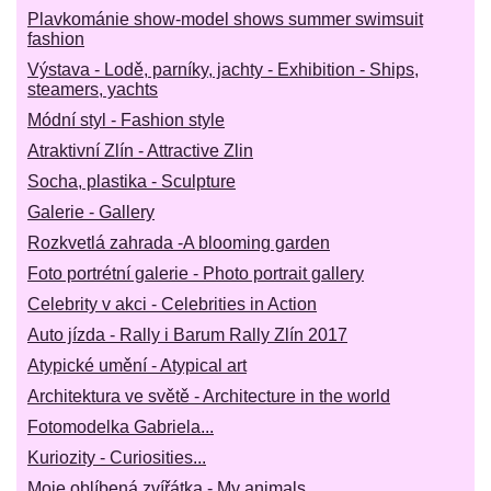
Plavkománie show-model shows summer swimsuit
fashion
Výstava - Lodě, parníky, jachty - Exhibition - Ships,
steamers, yachts
Módní styl - Fashion style
Atraktivní Zlín - Attractive Zlin
Socha, plastika - Sculpture
Galerie - Gallery
Rozkvetlá zahrada -A blooming garden
Foto portrétní galerie - Photo portrait gallery
Celebrity v akci - Celebrities in Action
Auto jízda - Rally i Barum Rally Zlín 2017
Atypické umění - Atypical art
Architektura ve světě - Architecture in the world
Fotomodelka Gabriela...
Kuriozity - Curiosities...
Moje oblíbená zvířátka - My animals