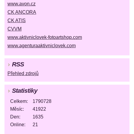
www.avon.cz
CK ANCORA
CK ATIS
CVVM
www.aktivniclovek-fotoartshop.com
www.agenturaaktivniclovek.com
RSS
Přehled zdrojů
Statistiky
Celkem:
1790728
Měsíc:
41922
Den:
1635
Online:
21