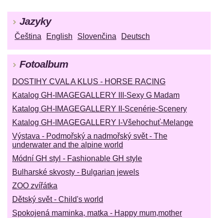
Jazyky
Čeština
English
Slovenčina
Deutsch
Fotoalbum
DOSTIHY CVAL A KLUS - HORSE RACING
Katalog GH-IMAGEGALLERY III-Sexy G Madam
Katalog GH-IMAGEGALLERY II-Scenérie-Scenery
Katalog GH-IMAGEGALLERY I-Všehochuť-Melange
Výstava - Podmořský a nadmořský svět - The
underwater and the alpine world
Módní GH styl - Fashionable GH style
Bulharské skvosty - Bulgarian jewels
ZOO zvířátka
Dětský svět - Child's world
Spokojená maminka, matka - Happy mum,mother