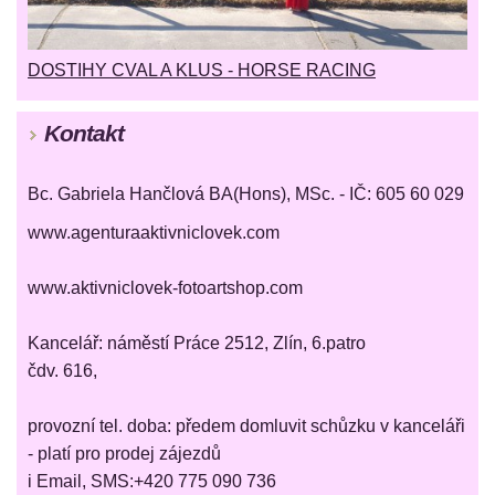
DOSTIHY CVAL A KLUS - HORSE RACING
Kontakt
Bc. Gabriela Hančlová BA(Hons), MSc. - IČ: 605 60 029
www.agenturaaktivniclovek.com
www.aktivniclovek-fotoartshop.com
Kancelář: náměstí Práce 2512, Zlín, 6.patro
čdv. 616,
provozní tel. doba: předem domluvit schůzku v kanceláři
- platí pro prodej zájezdů
i Email, SMS:+420 775 090 736