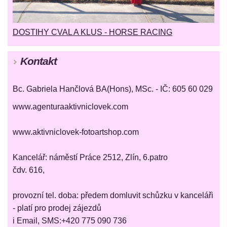
DOSTIHY CVAL A KLUS - HORSE RACING
Kontakt
Bc. Gabriela Hančlová BA(Hons), MSc. - IČ: 605 60 029
www.agenturaaktivniclovek.com
www.aktivniclovek-fotoartshop.com
Kancelář: náměstí Práce 2512, Zlín, 6.patro
čdv. 616,
provozní tel. doba: předem domluvit schůzku v kanceláři
- platí pro prodej zájezdů
i Email, SMS:+420 775 090 736