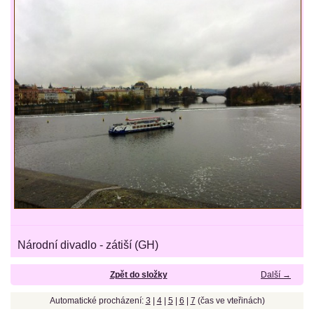
Národní divadlo - zátiší (GH)
Zpět do složky
Další →
Automatické procházení:
3
|
4
|
5
|
6
|
7
(čas ve vteřinách)