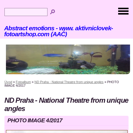
Abstract emotions - www. aktivniclovek-
fotoartshop.com (AAČ)
Úvod
»
Fotoalbum
»
ND Praha - National Theatre from unique angles
»
PHOTO
IMAGE 4/2017
ND Praha - National Theatre from unique
angles
PHOTO IMAGE 4/2017