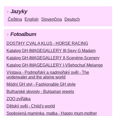
Jazyky
Čeština
English
Slovenčina
Deutsch
Fotoalbum
DOSTIHY CVAL A KLUS - HORSE RACING
Katalog GH-IMAGEGALLERY III-Sexy G Madam
Katalog GH-IMAGEGALLERY II-Scenérie-Scenery
Katalog GH-IMAGEGALLERY I-Všehochuť-Melange
Výstava - Podmořský a nadmořský svět - The
underwater and the alpine world
Módní GH styl - Fashionable GH style
Bulharské skvosty - Bulgarian jewels
ZOO zvířátka
Dětský svět - Child's world
Spokojená maminka, matka - Happy mum,mother