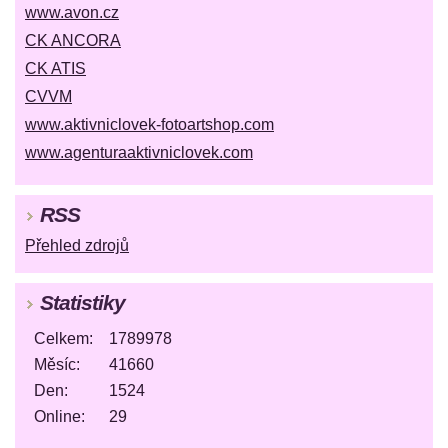
www.avon.cz
CK ANCORA
CK ATIS
CVVM
www.aktivniclovek-fotoartshop.com
www.agenturaaktivniclovek.com
RSS
Přehled zdrojů
Statistiky
Celkem:
1789978
Měsíc:
41660
Den:
1524
Online:
29