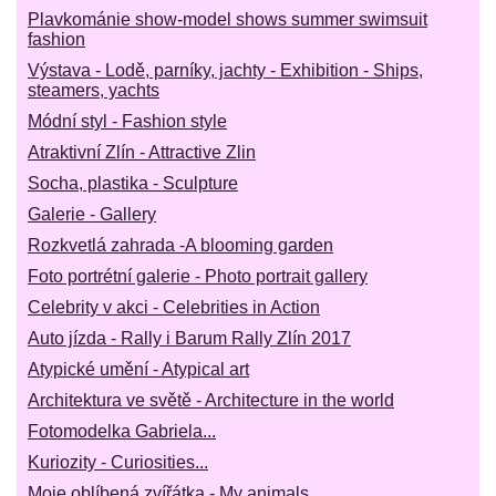
Plavkománie show-model shows summer swimsuit
fashion
Výstava - Lodě, parníky, jachty - Exhibition - Ships,
steamers, yachts
Módní styl - Fashion style
Atraktivní Zlín - Attractive Zlin
Socha, plastika - Sculpture
Galerie - Gallery
Rozkvetlá zahrada -A blooming garden
Foto portrétní galerie - Photo portrait gallery
Celebrity v akci - Celebrities in Action
Auto jízda - Rally i Barum Rally Zlín 2017
Atypické umění - Atypical art
Architektura ve světě - Architecture in the world
Fotomodelka Gabriela...
Kuriozity - Curiosities...
Moje oblíbená zvířátka - My animals