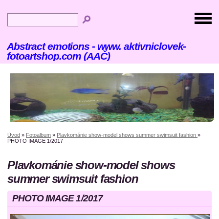
Abstract emotions - www. aktivniclovek-
fotoartshop.com (AAČ)
Úvod
»
Fotoalbum
»
Plavkománie show-model shows summer swimsuit fashion
»
PHOTO IMAGE 1/2017
Plavkománie show-model shows
summer swimsuit fashion
PHOTO IMAGE 1/2017