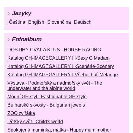
Jazyky
Čeština
English
Slovenčina
Deutsch
Fotoalbum
DOSTIHY CVAL A KLUS - HORSE RACING
Katalog GH-IMAGEGALLERY III-Sexy G Madam
Katalog GH-IMAGEGALLERY II-Scenérie-Scenery
Katalog GH-IMAGEGALLERY I-Všehochuť-Melange
Výstava - Podmořský a nadmořský svět - The
underwater and the alpine world
Módní GH styl - Fashionable GH style
Bulharské skvosty - Bulgarian jewels
ZOO zvířátka
Dětský svět - Child's world
Spokojená maminka, matka - Happy mum,mother