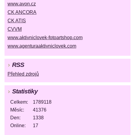
www.avon.cz
CK ANCORA
CK ATIS
CVVM
www.aktivniclovek-fotoartshop.com
www.agenturaaktivniclovek.com
RSS
Přehled zdrojů
Statistiky
Celkem:
1789118
Měsíc:
41376
Den:
1338
Online:
17