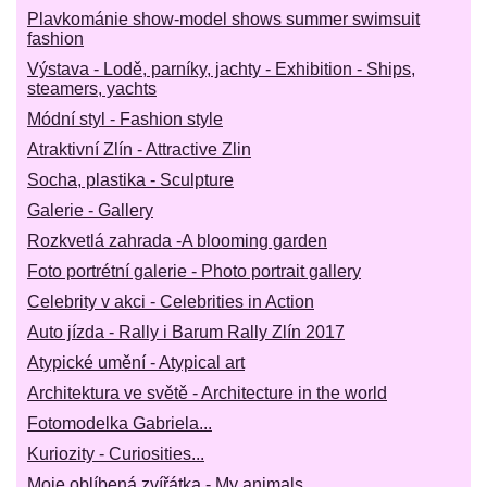
Plavkománie show-model shows summer swimsuit
fashion
Výstava - Lodě, parníky, jachty - Exhibition - Ships,
steamers, yachts
Módní styl - Fashion style
Atraktivní Zlín - Attractive Zlin
Socha, plastika - Sculpture
Galerie - Gallery
Rozkvetlá zahrada -A blooming garden
Foto portrétní galerie - Photo portrait gallery
Celebrity v akci - Celebrities in Action
Auto jízda - Rally i Barum Rally Zlín 2017
Atypické umění - Atypical art
Architektura ve světě - Architecture in the world
Fotomodelka Gabriela...
Kuriozity - Curiosities...
Moje oblíbená zvířátka - My animals