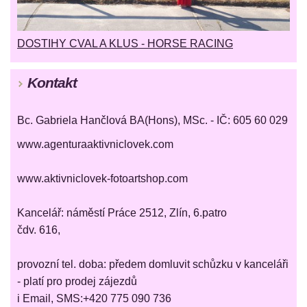
DOSTIHY CVAL A KLUS - HORSE RACING
Kontakt
Bc. Gabriela Hančlová BA(Hons), MSc. - IČ: 605 60 029
www.agenturaaktivniclovek.com
www.aktivniclovek-fotoartshop.com
Kancelář: náměstí Práce 2512, Zlín, 6.patro
čdv. 616,
provozní tel. doba: předem domluvit schůzku v kanceláři
- platí pro prodej zájezdů
i Email, SMS:+420 775 090 736