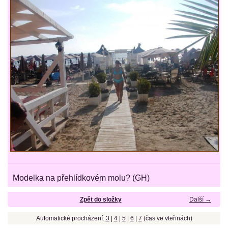
Modelka na přehlídkovém molu? (GH)
Zpět do složky
Další →
Automatické procházení:
3
|
4
|
5
|
6
|
7
(čas ve vteřinách)