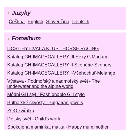
Jazyky
Čeština
English
Slovenčina
Deutsch
Fotoalbum
DOSTIHY CVAL A KLUS - HORSE RACING
Katalog GH-IMAGEGALLERY III-Sexy G Madam
Katalog GH-IMAGEGALLERY II-Scenérie-Scenery
Katalog GH-IMAGEGALLERY I-Všehochuť-Melange
Výstava - Podmořský a nadmořský svět - The
underwater and the alpine world
Módní GH styl - Fashionable GH style
Bulharské skvosty - Bulgarian jewels
ZOO zvířátka
Dětský svět - Child's world
Spokojená maminka, matka - Happy mum,mother