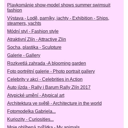
Plavkománie show-model shows summer swimsuit
fashion
Výstava - Lodě, parníky, jachty - Exhibition - Ships,
steamers, yachts
Módní styl - Fashion style
Atraktivní Zlín - Attractive Zlin
Socha, plastika - Sculpture
Galerie - Gallery
Rozkvetlá zahrada -A blooming garden
Foto portrétní galerie - Photo portrait gallery
Celebrity v akci - Celebrities in Action
Auto jízda - Rally i Barum Rally Zlín 2017
Atypické umění - Atypical art
Architektura ve světě - Architecture in the world
Fotomodelka Gabriela...
Kuriozity - Curiosities...
Moje oblíbená zvířátka - My animals