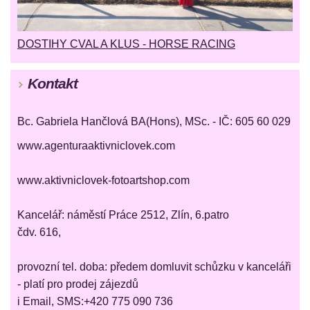
DOSTIHY CVAL A KLUS - HORSE RACING
Kontakt
Bc. Gabriela Hančlová BA(Hons), MSc. - IČ: 605 60 029
www.agenturaaktivniclovek.com
www.aktivniclovek-fotoartshop.com
Kancelář: náměstí Práce 2512, Zlín, 6.patro
čdv. 616,
provozní tel. doba: předem domluvit schůzku v kanceláři
- platí pro prodej zájezdů
i Email, SMS:+420 775 090 736