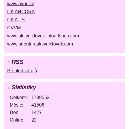
www.avon.cz
CK ANCORA
CK ATIS
CVVM
www.aktivniclovek-fotoartshop.com
www.agenturaaktivniclovek.com
RSS
Přehled zdrojů
Statistiky
Celkem:
1789552
Měsíc:
41506
Den:
1427
Online:
22