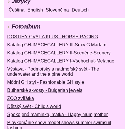
Jazyky
Čeština
English
Slovenčina
Deutsch
Fotoalbum
DOSTIHY CVAL A KLUS - HORSE RACING
Katalog GH-IMAGEGALLERY III-Sexy G Madam
Katalog GH-IMAGEGALLERY II-Scenérie-Scenery
Katalog GH-IMAGEGALLERY I-Všehochuť-Melange
Výstava - Podmořský a nadmořský svět - The
underwater and the alpine world
Módní GH styl - Fashionable GH style
Bulharské skvosty - Bulgarian jewels
ZOO zvířátka
Dětský svět - Child's world
Spokojená maminka, matka - Happy mum,mother
Plavkománie show-model shows summer swimsuit
fashion