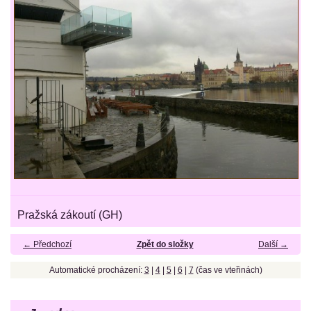
Pražská zákoutí (GH)
← Předchozí
Zpět do složky
Další →
Automatické procházení:
3
|
4
|
5
|
6
|
7
(čas ve vteřinách)