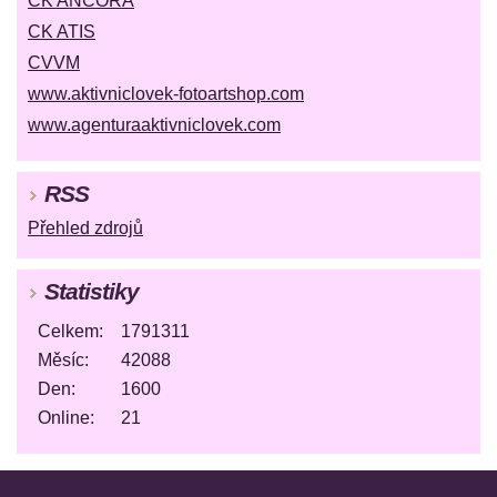
CK ANCORA
CK ATIS
CVVM
www.aktivniclovek-fotoartshop.com
www.agenturaaktivniclovek.com
RSS
Přehled zdrojů
Statistiky
Celkem:
1791311
Měsíc:
42088
Den:
1600
Online:
21