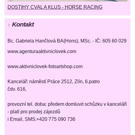
DOSTIHY CVAL A KLUS - HORSE RACING
Kontakt
Bc. Gabriela Hančlová BA(Hons), MSc. - IČ: 605 60 029
www.agenturaaktivniclovek.com
www.aktivniclovek-fotoartshop.com
Kancelář: náměstí Práce 2512, Zlín, 6.patro
čdv. 616,
provozní tel. doba: předem domluvit schůzku v kanceláři
- platí pro prodej zájezdů
i Email, SMS:+420 775 090 736