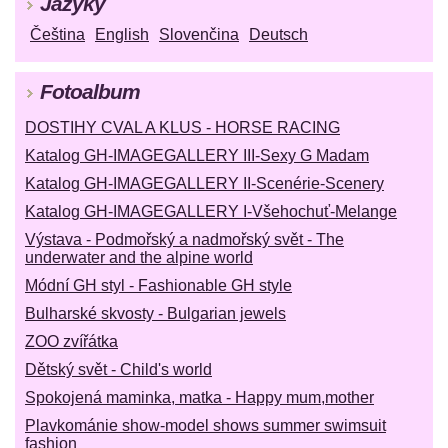
Jazyky
Čeština
English
Slovenčina
Deutsch
Fotoalbum
DOSTIHY CVAL A KLUS - HORSE RACING
Katalog GH-IMAGEGALLERY III-Sexy G Madam
Katalog GH-IMAGEGALLERY II-Scenérie-Scenery
Katalog GH-IMAGEGALLERY I-Všehochuť-Melange
Výstava - Podmořský a nadmořský svět - The
underwater and the alpine world
Módní GH styl - Fashionable GH style
Bulharské skvosty - Bulgarian jewels
ZOO zvířátka
Dětský svět - Child's world
Spokojená maminka, matka - Happy mum,mother
Plavkománie show-model shows summer swimsuit
fashion