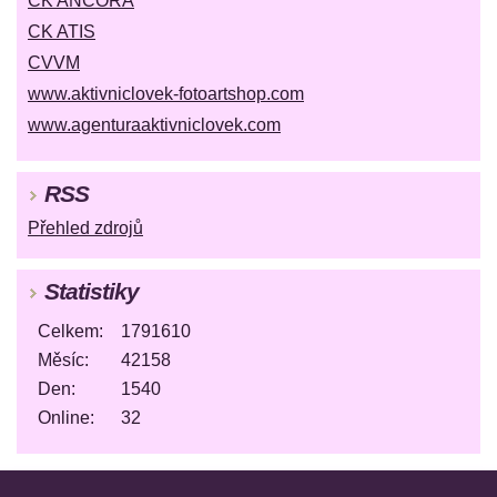
CK ANCORA
CK ATIS
CVVM
www.aktivniclovek-fotoartshop.com
www.agenturaaktivniclovek.com
RSS
Přehled zdrojů
Statistiky
Celkem:
1791610
Měsíc:
42158
Den:
1540
Online:
32