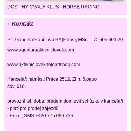
DOSTIHY CVAL A KLUS - HORSE RACING
Kontakt
Bc. Gabriela Hančlová BA(Hons), MSc. - IČ: 605 60 029
www.agenturaaktivniclovek.com
www.aktivniclovek-fotoartshop.com
Kancelář: náměstí Práce 2512, Zlín, 6.patro
čdv. 616,
provozní tel. doba: předem domluvit schůzku v kanceláři
- platí pro prodej zájezdů
i Email, SMS:+420 775 090 736