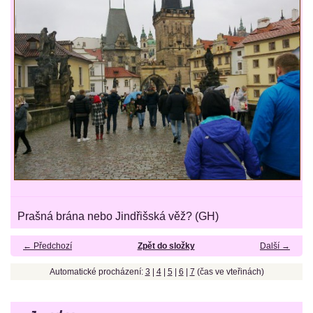
Prašná brána nebo Jindřišská věž? (GH)
← Předchozí
Zpět do složky
Další →
Automatické procházení:
3
|
4
|
5
|
6
|
7
(čas ve vteřinách)