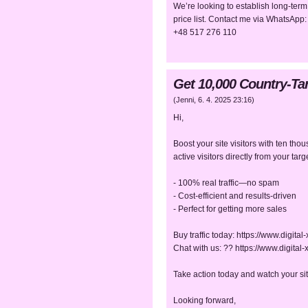
We’re looking to establish long-ter
price list. Contact me via WhatsApp:
+48 517 276 110
Get 10,000 Country-Tar
(
Jenni
,
6. 4. 2025
23:16
)
Hi,
Boost your site visitors with ten thou
active visitors directly from your ta
- 100% real traffic—no spam
- Cost-efficient and results-driven
- Perfect for getting more sales
Buy traffic today: https://www.digital
Chat with us: ?? https://www.digita
Take action today and watch your si
Looking forward,