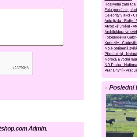
Rozkvetlá zahrada 
Foto portrétní galeri
Celebrity v akci - Ce
Auto jízda - Rally i
Atypické umění - Aty
Architektura ve svět
Fotomodelka Gabrie
Kuriozity - Curiositie
Moje oblíbená zvířá
Přírodní ráj - Natura
Mořská a vodní lag
ND Praha - Nationa
Praha nyní - Pragu
Poslední 
artshop.com Admin.