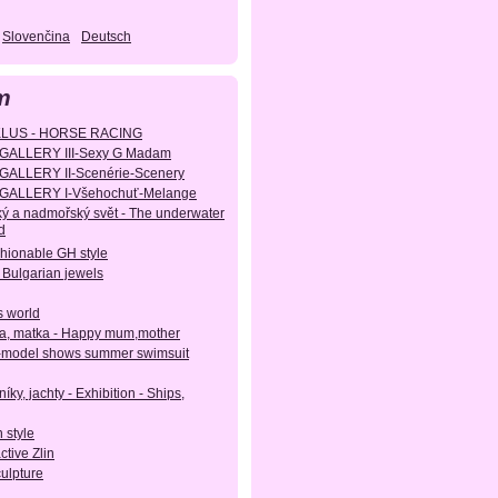
Slovenčina
Deutsch
m
KLUS - HORSE RACING
GALLERY III-Sexy G Madam
GALLERY II-Scenérie-Scenery
GALLERY I-Všehochuť-Melange
ý a nadmořský svět - The underwater
d
shionable GH style
 Bulgarian jewels
s world
, matka - Happy mum,mother
-model shows summer swimsuit
íky, jachty - Exhibition - Ships,
 style
active Zlin
culpture