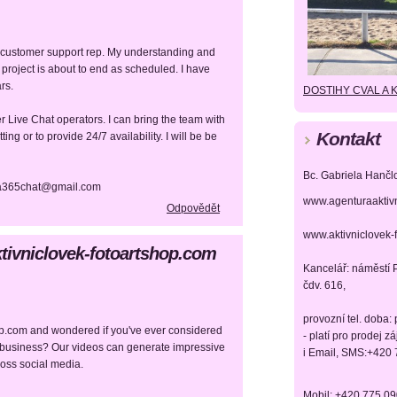
t customer support rep. My understanding and
t project is about to end as scheduled. I have
rs.
DOSTIHY CVAL A 
r Live Chat operators. I can bring the team with
Kontakt
ing or to provide 24/7 availability. I will be be
Bc. Gabriela Hančl
lisa365chat@gmail.com
www.agenturaaktiv
Odpovědět
www.aktivniclovek-
ktivniclovek-fotoartshop.com
Kancelář: náměstí P
čdv. 616,
provozní tel. doba:
shop.com and wondered if you've ever considered
- platí pro prodej z
r business? Our videos can generate impressive
i Email, SMS:+420
ross social media.
Mobil: +420 775 0