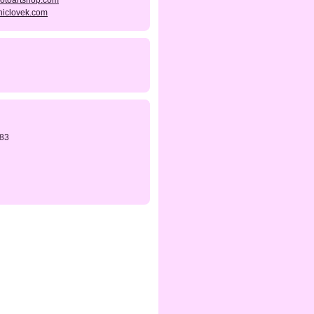
fotoartshop.com
niclovek.com
83