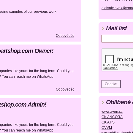
aktivniclovek@emai
seeing samples of our previous work.
Mail list
Odpovědět
toartshop.com Owner!
panies like yours for the long term. Could you
es? You can reach me on WhatsApp:
Odpovědět
Oblíbené
artshop.com Admin!
www.avon.cz
CK ANCORA
CK ATIS
panies like yours for the long term. Could you
CVVM
es? You can reach me on WhatsApp: