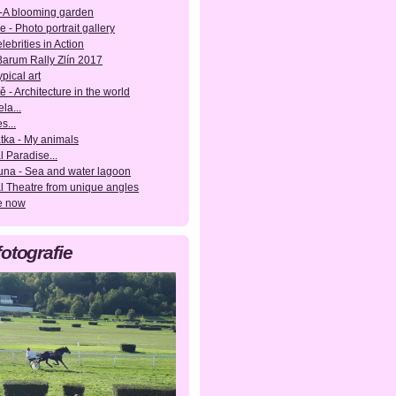
-A blooming garden
e - Photo portrait gallery
lebrities in Action
 Barum Rally Zlín 2017
pical art
ě - Architecture in the world
la...
s...
tka - My animals
l Paradise...
una - Sea and water lagoon
l Theatre from unique angles
e now
fotografie