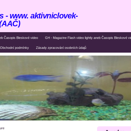
 - www. aktivniclovek-
 (AAČ)
eb Časopis Bleskové video
GH - Magazine Flash video lightly aneb Časopis Bleskové v
Obchodní podmínky
Zásady zpracování osobních údajů
ture