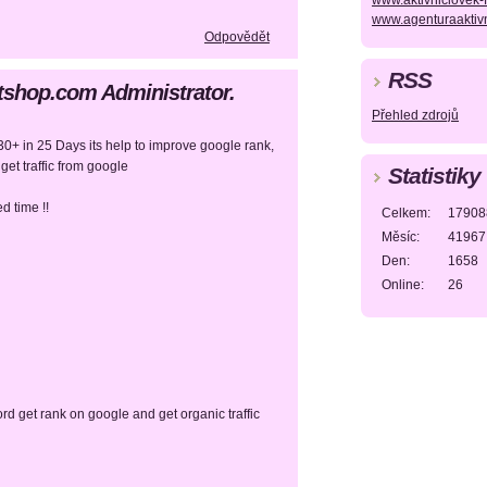
www.aktivniclovek-
www.agenturaaktiv
Odpovědět
RSS
rtshop.com Administrator.
Přehled zdrojů
+ in 25 Days its help to improve google rank,
et traffic from google
Statistiky
d time !!
Celkem:
17908
Měsíc:
41967
Den:
1658
Online:
26
d get rank on google and get organic traffic