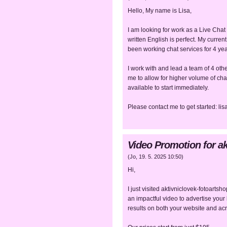
Hello, My name is Lisa,
I am looking for work as a Live Cha
written English is perfect. My curren
been working chat services for 4 yea
I work with and lead a team of 4 othe
me to allow for higher volume of chatt
available to start immediately.
Please contact me to get started: 
Video Promotion for a
(
Jo
,
19. 5. 2025
10:50
)
Hi,
I just visited aktivniclovek-fotoart
an impactful video to advertise you
results on both your website and ac