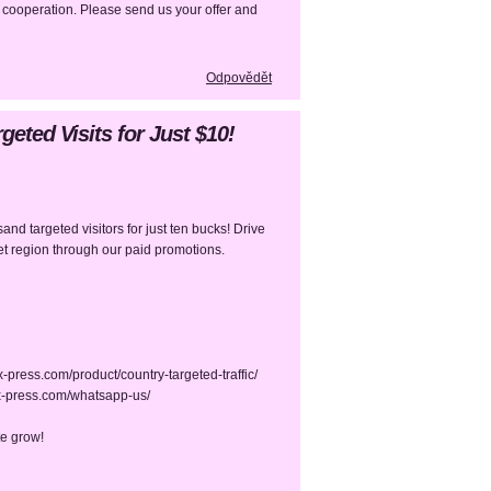
m cooperation. Please send us your offer and
Odpovědět
geted Visits for Just $10!
sand targeted visitors for just ten bucks! Drive
rget region through our paid promotions.
-x-press.com/product/country-targeted-traffic/
l-x-press.com/whatsapp-us/
te grow!