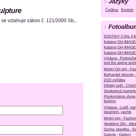
Jazyky
ulpture
Čeština
English
e vztahuje zákon č. 121/2000 Sb.,
Fotoalbu
DOSTIHY CVAL A 
Katalog GH-IMAGE
Katalog GH-IMAGE
Katalog GH-IMAGE
Výstava - Podmořsk
and the alpine worl
Módní GH styl - Fa
Bulharské skvosty -
ZOO zvířátka
Dětský svět - Child'
Spokojená maminka
Plavkománie show
fashion
Výstava - Lodě, parn
steamers, yachts
Módní styl - Fashion
Atraktivní Zlín - Attr
Socha, plastika - S
Galerie - Gallery