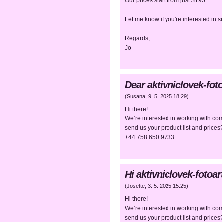
Our prices start from just $195.
Let me know if you're interested in 
Regards,
Jo
Dear aktivniclovek-fo
(
Susana
,
9. 5. 2025
18:29
)
Hi there!
We’re interested in working with com
send us your product list and pric
+44 758 650 9733
Hi aktivniclovek-foto
(
Josette
,
3. 5. 2025
15:25
)
Hi there!
We’re interested in working with com
send us your product list and pric