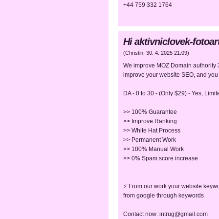
+44 759 332 1764
Hi aktivniclovek-fotoa
(
Christin
,
30. 4. 2025
21:09
)
We improve MOZ Domain authority 30
improve your website SEO, and you g
DA - 0 to 30 - (Only $29) - Yes, Limite
>> 100% Guarantee
>> Improve Ranking
>> White Hat Process
>> Permanent Work
>> 100% Manual Work
>> 0% Spam score increase
⚡ From our work your website keywor
from google through keywords
Contact now: intrug@gmail.com