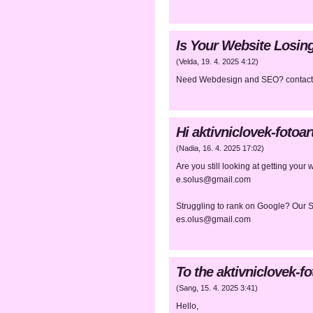
Is Your Website Losi
(
Velda
,
19. 4. 2025
4:12
)
Need Webdesign and SEO? contact
Hi aktivniclovek-foto
(
Nadia
,
16. 4. 2025
17:02
)
Are you still looking at getting you
e.solus@gmail.com
Struggling to rank on Google? Our 
es.olus@gmail.com
To the aktivniclovek-f
(
Sang
,
15. 4. 2025
3:41
)
Hello,