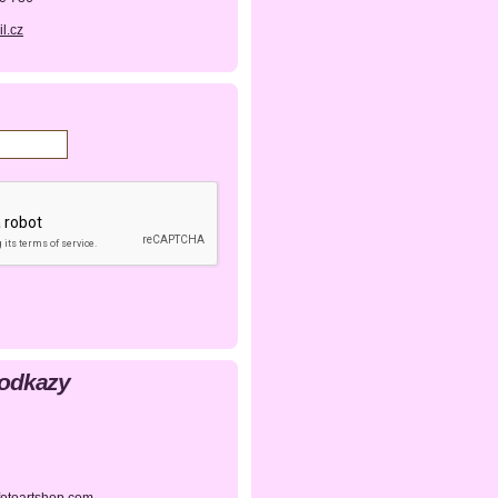
l.cz
 odkazy