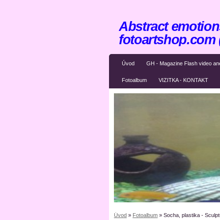
Abstract emotions
fotoartshop.com
Úvod
GH - Magazine Flash video an
Fotoalbum
VIZITKA - KONTAKT
Úvod
»
Fotoalbum
»
Socha, plastika - Sculp