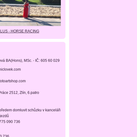
KLUS - HORSE RACING
ová BA(Hons), MSc. - IČ: 605 60 029
niclovek.com
fotoartshop.com
ráce 2512, Zlín, 6.patro
 předem domluvit schůzku v kanceláři
ájezdů
 775 090 736
90 736