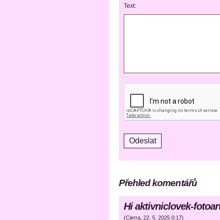
Text:
Přehled komentářů
Hi aktivniclovek-foto
(
Cierra
,
22. 5. 2025
0:17
)