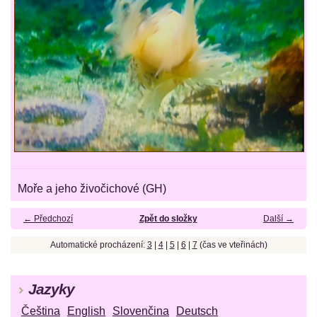
Moře a jeho živočichové (GH)
← Předchozí
Zpět do složky
Další →
Automatické procházení:
3
|
4
|
5
|
6
|
7
(čas ve vteřinách)
Jazyky
Čeština
English
Slovenčina
Deutsch