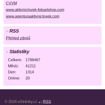
CVVM
www.aktivniclovek-fotoartshop.com
www.agenturaaktivniclovek.com
RSS
Přehled zdrojů
Statistiky
Celkem:
1788467
Měsíc:
41211
Den:
1314
Online:
20
© 2026 eStránky.cz
|
RSS