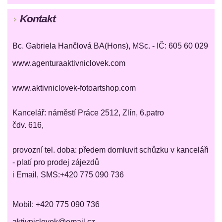
Kontakt
Bc. Gabriela Hančlová BA(Hons), MSc. - IČ: 605 60 029
www.agenturaaktivniclovek.com
www.aktivniclovek-fotoartshop.com
Kancelář: náměstí Práce 2512, Zlín, 6.patro
čdv. 616,
provozní tel. doba: předem domluvit schůzku v kanceláři
- platí pro prodej zájezdů
i Email, SMS:+420 775 090 736
Mobil: +420 775 090 736
aktivniclovek@email.cz