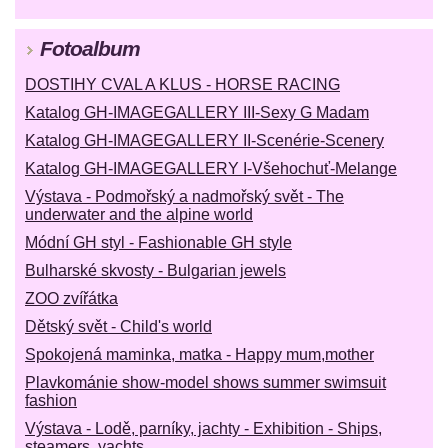
Fotoalbum
DOSTIHY CVAL A KLUS - HORSE RACING
Katalog GH-IMAGEGALLERY III-Sexy G Madam
Katalog GH-IMAGEGALLERY II-Scenérie-Scenery
Katalog GH-IMAGEGALLERY I-Všehochuť-Melange
Výstava - Podmořský a nadmořský svět - The
underwater and the alpine world
Módní GH styl - Fashionable GH style
Bulharské skvosty - Bulgarian jewels
ZOO zvířátka
Dětský svět - Child's world
Spokojená maminka, matka - Happy mum,mother
Plavkománie show-model shows summer swimsuit
fashion
Výstava - Lodě, parníky, jachty - Exhibition - Ships,
steamers, yachts