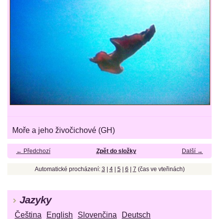
Moře a jeho živočichové (GH)
← Předchozí
Zpět do složky
Další →
Automatické procházení:
3
|
4
|
5
|
6
|
7
(čas ve vteřinách)
Jazyky
Čeština
English
Slovenčina
Deutsch