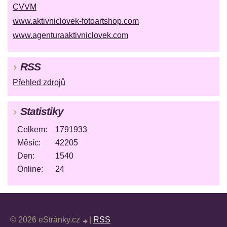
CVVM
www.aktivniclovek-fotoartshop.com
www.agenturaaktivniclovek.com
RSS
Přehled zdrojů
Statistiky
Celkem:
1791933
Měsíc:
42205
Den:
1540
Online:
24
© 2026 eStránky.cz
|
RSS