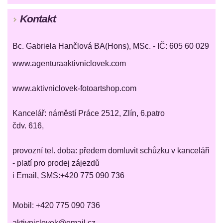
Kontakt
Bc. Gabriela Hančlová BA(Hons), MSc. - IČ: 605 60 029
www.agenturaaktivniclovek.com
www.aktivniclovek-fotoartshop.com
Kancelář: náměstí Práce 2512, Zlín, 6.patro
čdv. 616,
provozní tel. doba: předem domluvit schůzku v kanceláři
- platí pro prodej zájezdů
i Email, SMS:+420 775 090 736
Mobil: +420 775 090 736
aktivniclovek@email.cz