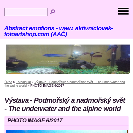
Abstract emotions - www. aktivniclovek-
fotoartshop.com (AAČ)
Úvod
»
Fotoalbum
»
Výstava - Podmořský a nadmořský svět - The underwater and
the alpine world
»
PHOTO IMAGE 6/2017
Výstava - Podmořský a nadmořský svět
- The underwater and the alpine world
PHOTO IMAGE 6/2017