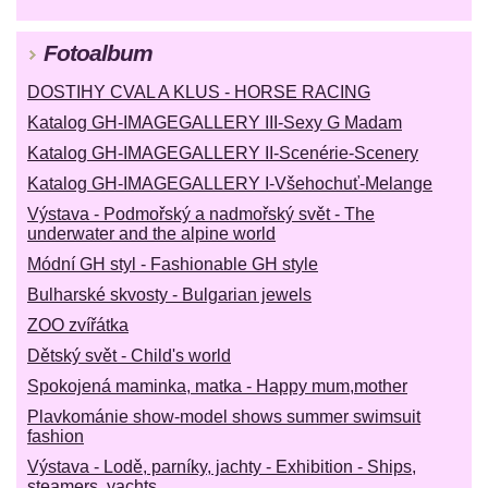
Fotoalbum
DOSTIHY CVAL A KLUS - HORSE RACING
Katalog GH-IMAGEGALLERY III-Sexy G Madam
Katalog GH-IMAGEGALLERY II-Scenérie-Scenery
Katalog GH-IMAGEGALLERY I-Všehochuť-Melange
Výstava - Podmořský a nadmořský svět - The
underwater and the alpine world
Módní GH styl - Fashionable GH style
Bulharské skvosty - Bulgarian jewels
ZOO zvířátka
Dětský svět - Child's world
Spokojená maminka, matka - Happy mum,mother
Plavkománie show-model shows summer swimsuit
fashion
Výstava - Lodě, parníky, jachty - Exhibition - Ships,
steamers, yachts