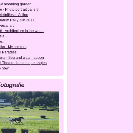
-A blooming garden
e - Photo portrait gallery
lebrities in Action
 Barum Rally Zlín 2017
pical art
ě - Architecture in the world
la...
s...
tka - My animals
l Paradise...
una - Sea and water lagoon
l Theatre from unique angles
e now
fotografie