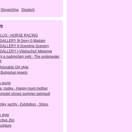
Slovenčina
Deutsch
m
KLUS - HORSE RACING
GALLERY III-Sexy G Madam
GALLERY II-Scenérie-Scenery
GALLERY I-Všehochuť-Melange
ý a nadmořský svět - The underwater
d
shionable GH style
 Bulgarian jewels
s world
, matka - Happy mum,mother
-model shows summer swimsuit
íky, jachty - Exhibition - Ships,
 style
active Zlin
culpture