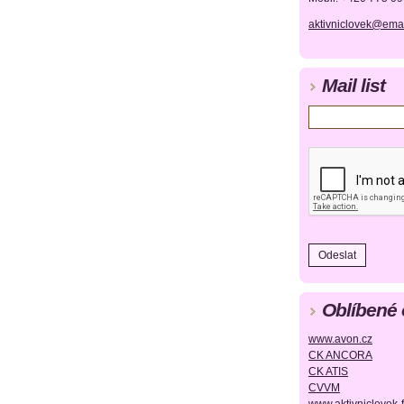
aktivniclovek@emai
Mail list
Oblíbené
www.avon.cz
CK ANCORA
CK ATIS
CVVM