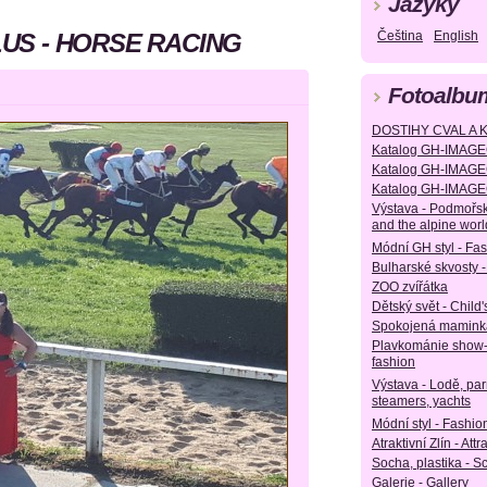
Jazyky
LUS - HORSE RACING
Čeština
English
Fotoalbu
DOSTIHY CVAL A 
Katalog GH-IMAGE
Katalog GH-IMAGE
Katalog GH-IMAGE
Výstava - Podmořsk
and the alpine worl
Módní GH styl - Fa
Bulharské skvosty -
ZOO zvířátka
Dětský svět - Child'
Spokojená maminka
Plavkománie show
fashion
Výstava - Lodě, parn
steamers, yachts
Módní styl - Fashion
Atraktivní Zlín - Attr
Socha, plastika - S
Galerie - Gallery