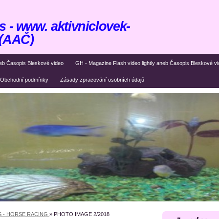
 - www. aktivniclovek-
 (AAČ)
eb Časopis Bleskové video
GH - Magazine Flash video lightly aneb Časopis Bleskové v
Obchodní podmínky
Zásady zpracování osobních údajů
S - HORSE RACING
»
PHOTO IMAGE 2/2018