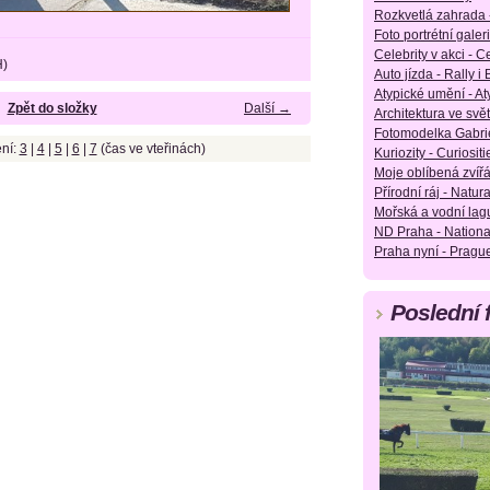
Rozkvetlá zahrada 
Foto portrétní galeri
Celebrity v akci - Ce
H)
Auto jízda - Rally i
Atypické umění - Aty
Zpět do složky
Další →
Architektura ve svět
Fotomodelka Gabrie
ní:
3
|
4
|
5
|
6
|
7
(čas ve vteřinách)
Kuriozity - Curiositie
Moje oblíbená zvířá
Přírodní ráj - Natura
Mořská a vodní lag
ND Praha - Nationa
Praha nyní - Pragu
Poslední 