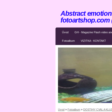
Abstract emotions
fotoartshop.com
Úvod
GH - Magazine Flash video an
Fotoalbum
VIZITKA - KONTAKT
Úvod
»
Fotoalbum
»
DOSTIHY CVAL A KLU