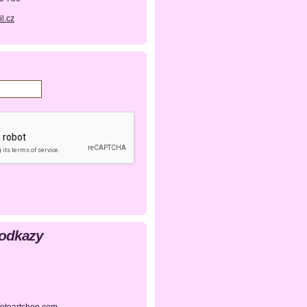
l.cz
 odkazy