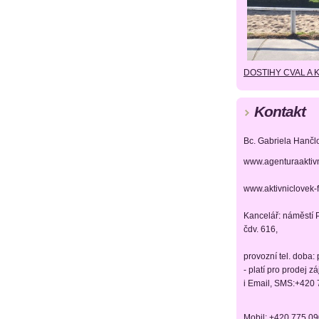
DOSTIHY CVAL A 
Kontakt
Bc. Gabriela Hančl
www.agenturaaktiv
www.aktivniclovek-
Kancelář: náměstí P
čdv. 616,
provozní tel. doba:
- platí pro prodej z
i Email, SMS:+420
Mobil: +420 775 0