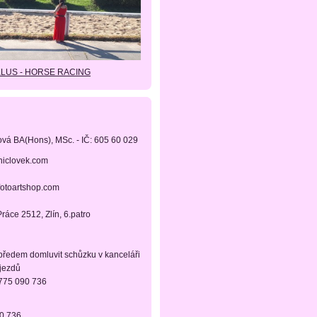
KLUS - HORSE RACING
ová BA(Hons), MSc. - IČ: 605 60 029
niclovek.com
fotoartshop.com
ráce 2512, Zlín, 6.patro
 předem domluvit schůzku v kanceláři
ájezdů
 775 090 736
90 736