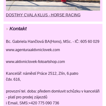
DOSTIHY CVAL A KLUS - HORSE RACING
Kontakt
Bc. Gabriela Hančlová BA(Hons), MSc. - IČ: 605 60 029
www.agenturaaktivniclovek.com
www.aktivniclovek-fotoartshop.com
Kancelář: náměstí Práce 2512, Zlín, 6.patro
čdv. 616,
provozní tel. doba: předem domluvit schůzku v kanceláři
- platí pro prodej zájezdů
i Email, SMS:+420 775 090 736