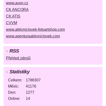
www.avon.cz
CK ANCORA
CK ATIS
CVVM
www.aktivniclovek-fotoartshop.com
www.agenturaaktivniclovek.com
RSS
Přehled zdrojů
Statistiky
Celkem:
1788307
Měsíc:
41176
Den:
1277
Online:
14