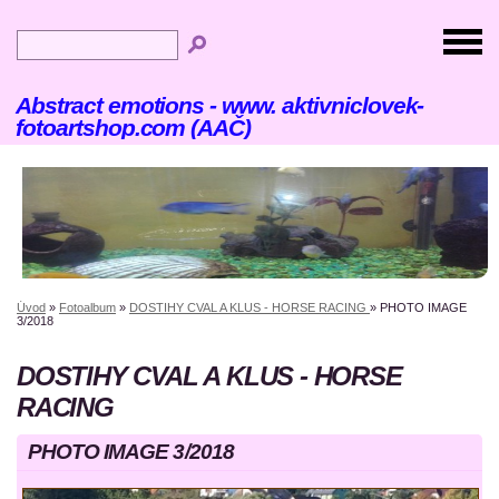
Abstract emotions - www. aktivniclovek-
fotoartshop.com (AAČ)
Úvod
»
Fotoalbum
»
DOSTIHY CVAL A KLUS - HORSE RACING
»
PHOTO IMAGE
3/2018
DOSTIHY CVAL A KLUS - HORSE
RACING
PHOTO IMAGE 3/2018