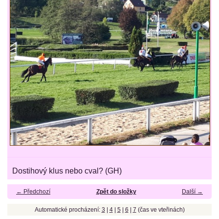
Dostihový klus nebo cval? (GH)
← Předchozí
Zpět do složky
Další →
Automatické procházení:
3
|
4
|
5
|
6
|
7
(čas ve vteřinách)