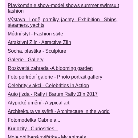
Plavkománie show-model shows summer swimsuit
fashion
Výstava - Lodě, parníky, jachty - Exhibition - Ships,
steamers, yachts
Módní styl - Fashion style
Atraktivní Zlín - Attractive Zlin
Socha, plastika - Sculpture
Galerie - Gallery
Rozkvetlá zahrada -A blooming garden
Foto portrétní galerie - Photo portrait gallery
Celebrity v akci - Celebrities in Action
Auto jízda - Rally i Barum Rally Zlín 2017
Atypické umění - Atypical art
Architektura ve světě - Architecture in the world
Fotomodelka Gabriela...
Kuriozity - Curiosities...
Moje oblíbená zvířátka - My animals