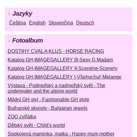
Jazyky
Čeština
English
Slovenčina
Deutsch
Fotoalbum
DOSTIHY CVAL A KLUS - HORSE RACING
Katalog GH-IMAGEGALLERY III-Sexy G Madam
Katalog GH-IMAGEGALLERY II-Scenérie-Scenery
Katalog GH-IMAGEGALLERY I-Všehochuť-Melange
Výstava - Podmořský a nadmořský svět - The
underwater and the alpine world
Módní GH styl - Fashionable GH style
Bulharské skvosty - Bulgarian jewels
ZOO zvířátka
Dětský svět - Child's world
Spokojená maminka, matka - Happy mum,mother