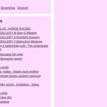
Slovenčina
Deutsch
m
KLUS - HORSE RACING
GALLERY III-Sexy G Madam
GALLERY II-Scenérie-Scenery
GALLERY I-Všehochuť-Melange
ý a nadmořský svět - The underwater
d
shionable GH style
 Bulgarian jewels
s world
, matka - Happy mum,mother
-model shows summer swimsuit
íky, jachty - Exhibition - Ships,
 style
active Zlin
culpture