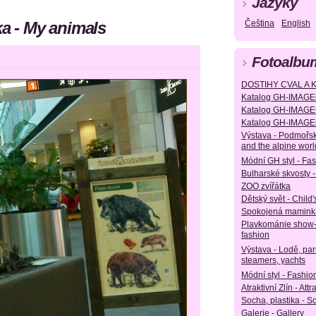
Jazyky
ka - My animals
Čeština
English
Fotoalbu
DOSTIHY CVAL A 
Katalog GH-IMAGE
Katalog GH-IMAGE
Katalog GH-IMAGE
Výstava - Podmořsk
and the alpine worl
Módní GH styl - Fa
Bulharské skvosty -
ZOO zvířátka
Dětský svět - Child'
Spokojená maminka
Plavkománie show
fashion
Výstava - Lodě, parn
steamers, yachts
Módní styl - Fashion
Atraktivní Zlín - Attr
Socha, plastika - S
Galerie - Gallery