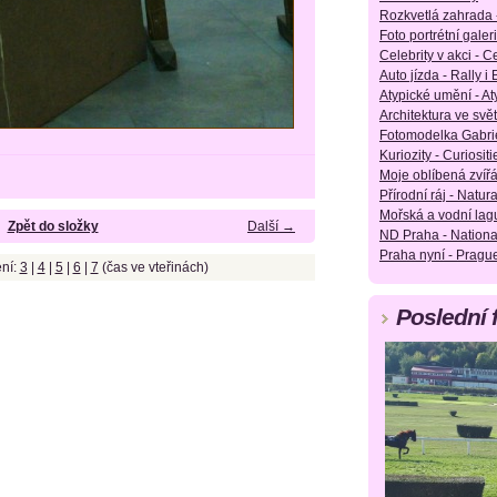
Rozkvetlá zahrada 
Foto portrétní galeri
Celebrity v akci - Ce
Auto jízda - Rally i
Atypické umění - Aty
Architektura ve svět
Fotomodelka Gabrie
Kuriozity - Curiositie
Moje oblíbená zvířá
Přírodní ráj - Natura
Mořská a vodní lag
Zpět do složky
Další →
ND Praha - Nationa
Praha nyní - Pragu
ní:
3
|
4
|
5
|
6
|
7
(čas ve vteřinách)
Poslední 