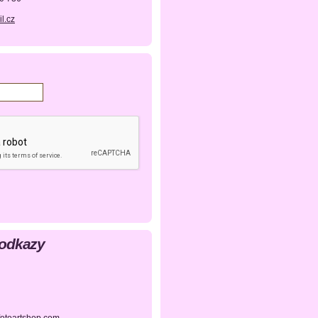
l.cz
 odkazy