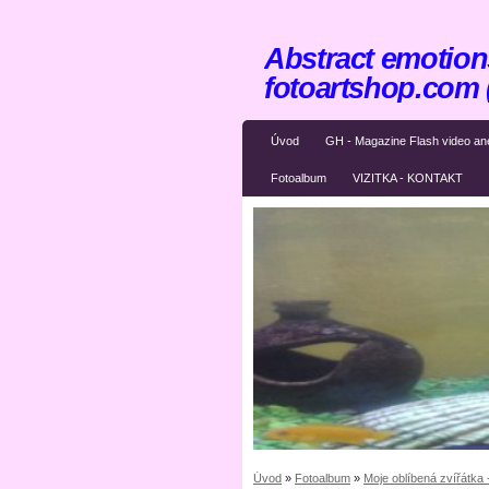
Abstract emotions
fotoartshop.com
Úvod
GH - Magazine Flash video an
Fotoalbum
VIZITKA - KONTAKT
Úvod
»
Fotoalbum
»
Moje oblíbená zvířátka 