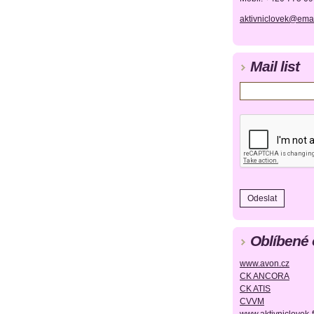
aktivniclovek@emai
Mail list
Oblíbené
www.avon.cz
CK ANCORA
CK ATIS
CVVM