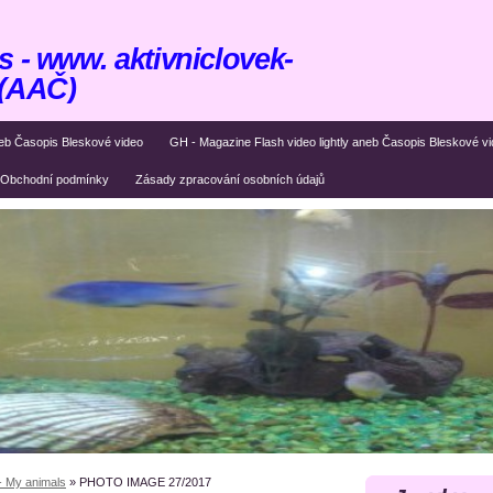
 - www. aktivniclovek-
 (AAČ)
eb Časopis Bleskové video
GH - Magazine Flash video lightly aneb Časopis Bleskové v
Obchodní podmínky
Zásady zpracování osobních údajů
- My animals
»
PHOTO IMAGE 27/2017