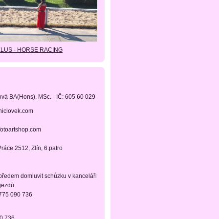
KLUS - HORSE RACING
ová BA(Hons), MSc. - IČ: 605 60 029
niclovek.com
fotoartshop.com
ráce 2512, Zlín, 6.patro
 předem domluvit schůzku v kanceláři
ájezdů
 775 090 736
90 736