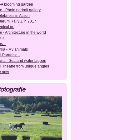
-A blooming garden
e - Photo portrait gallery
lebrities in Action
 Barum Rally Zlín 2017
pical art
ě - Architecture in the world
la...
s...
tka - My animals
l Paradise...
una - Sea and water lagoon
l Theatre from unique angles
e now
fotografie