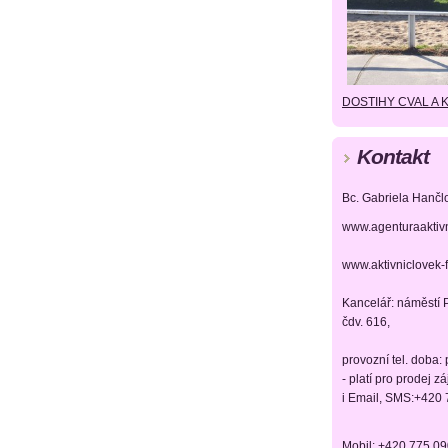
DOSTIHY CVAL A 
Kontakt
Bc. Gabriela Hančl
www.agenturaaktiv
www.aktivniclovek-
Kancelář: náměstí P
čdv. 616,
provozní tel. doba:
- platí pro prodej z
i Email, SMS:+420
Mobil: +420 775 0