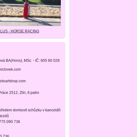
KLUS - HORSE RACING
ová BA(Hons), MSc. - IČ: 605 60 029
niclovek.com
fotoartshop.com
ráce 2512, Zlín, 6.patro
 předem domluvit schůzku v kanceláři
ájezdů
 775 090 736
90 736