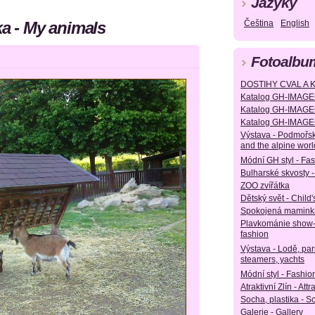
Jazyky
ka - My animals
Čeština
English
Fotoalbu
DOSTIHY CVAL A 
Katalog GH-IMAGE
Katalog GH-IMAGE
Katalog GH-IMAGE
Výstava - Podmořsk
and the alpine worl
Módní GH styl - Fa
Bulharské skvosty -
ZOO zvířátka
Dětský svět - Child'
Spokojená maminka
Plavkománie show
fashion
Výstava - Lodě, parn
steamers, yachts
Módní styl - Fashion
Atraktivní Zlín - Attr
Socha, plastika - S
Galerie - Gallery