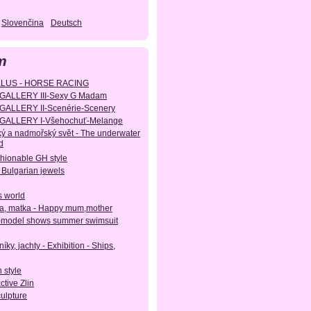
Slovenčina
Deutsch
m
KLUS - HORSE RACING
GALLERY III-Sexy G Madam
GALLERY II-Scenérie-Scenery
GALLERY I-Všehochuť-Melange
ý a nadmořský svět - The underwater
d
shionable GH style
 Bulgarian jewels
s world
, matka - Happy mum,mother
-model shows summer swimsuit
íky, jachty - Exhibition - Ships,
 style
active Zlin
culpture