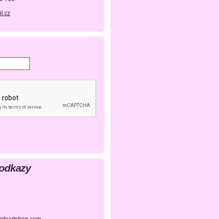
l.cz
 odkazy