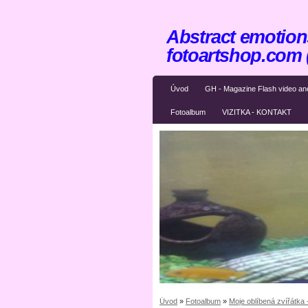
Abstract emotions
fotoartshop.com
Úvod
GH - Magazine Flash video an
Fotoalbum
VIZITKA - KONTAKT
Úvod
»
Fotoalbum
»
Moje oblíbená zvířátka 