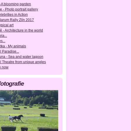
-A blooming garden
e - Photo portrait gallery
lebrities in Action
 Barum Rally Zlín 2017
pical art
ě - Architecture in the world
la...
s...
tka - My animals
l Paradise...
una - Sea and water lagoon
l Theatre from unique angles
e now
fotografie