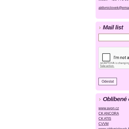
aktivniclovek@emai
Mail list
Oblíbené
www.avon.cz
CK ANCORA
CK ATIS
CVVM