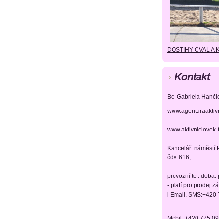
DOSTIHY CVAL A 
Kontakt
Bc. Gabriela Hančl
www.agenturaaktiv
www.aktivniclovek-
Kancelář: náměstí P
čdv. 616,
provozní tel. doba:
- platí pro prodej z
i Email, SMS:+420
Mobil: +420 775 0