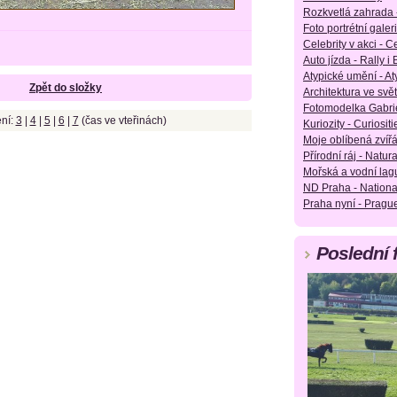
Rozkvetlá zahrada 
Foto portrétní galeri
Celebrity v akci - Ce
Auto jízda - Rally i
Atypické umění - Aty
Zpět do složky
Architektura ve svět
Fotomodelka Gabrie
ní:
3
|
4
|
5
|
6
|
7
(čas ve vteřinách)
Kuriozity - Curiositie
Moje oblíbená zvířá
Přírodní ráj - Natura
Mořská a vodní lag
ND Praha - Nationa
Praha nyní - Pragu
Poslední 