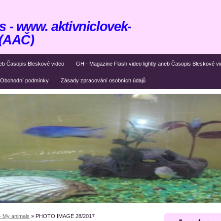
 - www. aktivniclovek-
 (AAČ)
eb Časopis Bleskové video
GH - Magazine Flash video lightly aneb Časopis Bleskové v
Obchodní podmínky
Zásady zpracování osobních údajů
- My animals
»
PHOTO IMAGE 28/2017